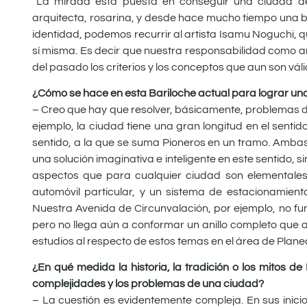
“La mirada está puesta en conseguir una ciudad de 
arquitecta, rosarina, y desde hace mucho tiempo una ba
identidad, podemos recurrir al artista Isamu Noguchi, 
sí misma. Es decir que nuestra responsabilidad como a
del pasado los criterios y los conceptos que aun son vá
¿Cómo se hace en esta Bariloche actual para lograr una 
– Creo que hay que resolver, básicamente, problemas de
ejemplo, la ciudad tiene una gran longitud en el senti
sentido, a la que se suma Pioneros en un tramo. Ambas
una solución imaginativa e inteligente en este sentido,
aspectos que para cualquier ciudad son elementales, 
automóvil particular, y un sistema de estacionamien
Nuestra Avenida de Circunvalación, por ejemplo, no func
pero no llega aún a conformar un anillo completo que a
estudios al respecto de estos temas en el área de Plan
¿En qué medida la historia, la tradición o los mitos d
complejidades y los problemas de una ciudad?
– La cuestión es evidentemente compleja. En sus inici