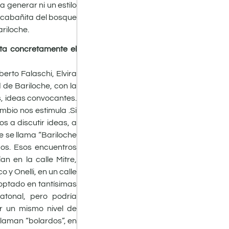
a generar ni un estilo
a cabañita del bosque
riloche.
ata concretamente el
rto Falaschi, Elvira
 de Bariloche, con la
s, ideas convocantes.
mbio nos estimula .Si
s a discutir ideas, a
e se llama “Bariloche
os. Esos encuentros
n en la calle Mitre,
 y Onelli, en un calle
doptado en tantísimas
atonal, pero podría
r un mismo nivel de
llaman “bolardos”, en