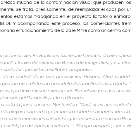
parezca mucha de la contaminación visual que producen los 
ente. Se trata, precisamente, de reemplazar el caos por un
ntos estamos trabajando en el proyecto licitatorio enmarc
o (BID). Y acompañando este proceso, los comerciantes fre
onaría el funcionamiento de la calle Mitre como un centro come
opios beneficios. En Bariloche existe una herencia de persona
dan” a través de relatos, de libros o de fotografías) y por ot
 ciudades que no les resultaban amigables.
ia de la ciudad de la que provenimos, Rosario. Otra ciuda
e guardé que relata una anécdota del arquitecto Juan Carlos “J
rio siempre tuvo mucha relación con Barcelona y en una ocasió
onstrucción del Parque España en Rosario.
si valía la pena conocer Montevideo: “Oriol, si, es una ciudad
llo de playas sobre el río y siempre la ciudad acompañando a la
sario, viejas mansiones señoriales que recuerdan a nuestro Boul
 nostálgico de épocas mejores…”. Tiempo después, Jano via