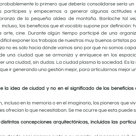
 probablemente lo primero que debería consolidarse sería un 
os partícipes y empecemos a generar algunas actitudes
anza de la pequeña aldea de montaña. Bariloche tal vez
 incluso, los beneficios que el vocablo supone por definición: 
e arte, cine. Durante algún tiempo participé de una organi
difícil exponer los trabajos de nuestros muy buenos artistas po
steza no es sólo hacia dónde vamos sino por qué no somos cap
 de una ciudad que se armoniza y enriquece en los espacio
ser una ciudad, sin dudas. La ciudad plasma la sociedad. Es la
ue ir generando una gestión mejor, para articularnos mejor u
de la idea de ciudad y no en el significado de los beneficio
n, incluso en la memoria o en el imaginario, los pioneros que vi
les ofrecían lo que necesitaban. Se me ocurre que esta puede s
distintas concepciones arquitectónicas, incluidas las partic