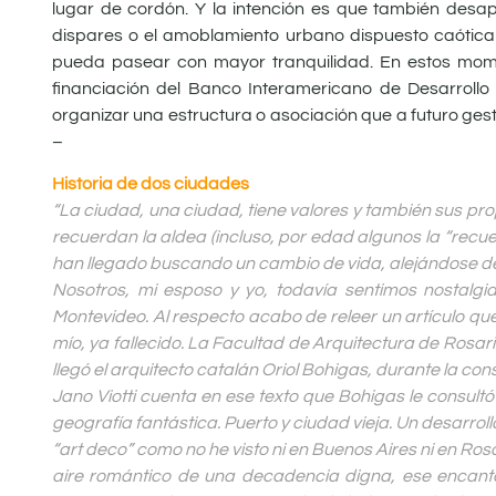
lugar de cordón. Y la intención es que también desa
dispares o el amoblamiento urbano dispuesto caóticam
pueda pasear con mayor tranquilidad. En estos mome
financiación del Banco Interamericano de Desarroll
organizar una estructura o asociación que a futuro gesti
–
Historia de dos ciudades
“La ciudad, una ciudad, tiene valores y también sus pr
recuerdan la aldea (incluso, por edad algunos la “recuer
han llegado buscando un cambio de vida, alejándose de
Nosotros, mi esposo y yo, todavía sentimos nostalg
Montevideo. Al respecto acabo de releer un artículo qu
mío, ya fallecido. La Facultad de Arquitectura de Rosa
llegó el arquitecto catalán Oriol Bohigas, durante la c
Jano Viotti cuenta en ese texto que Bohigas le consultó 
geografía fantástica. Puerto y ciudad vieja. Un desarro
“art deco” como no he visto ni en Buenos Aires ni en Ro
aire romántico de una decadencia digna, ese encanto