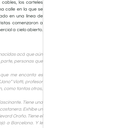
cables, los carteles
a calle en la que se
ado en una línea de
ntistas comenzaron a
rcial a cielo abierto.
s nacidas acá que aún
ra parte, personas que
d que me encanta es
ano” Viotti, profesor
n, como tantas otras,
 fascinante. Tiene una
 costanera. Exhibe un
evard Oroño. Tiene el
jó a Barcelona. Y le