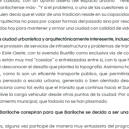
calidad, con un óptimo diseño del espacio urbano” “reflex
rilochense más-. “Y si el problema, o una de las cuestiones a 
quien decía que el valor de una tradición reside en su capacid
rquitectos no pasa por copiar formas del pasado sino por res
lidos hoy para mantener y armar una ciudad con calidad de vida
ciudad urbanística y arquitectónicamente interesente, incluso 
 provisión de servicios de infraestructura y problemas de trán
do Este-Oeste, con la avenida Bustillo como exclusiva vía de 
 están muy mal “cosidas” o entrelazadas entre sí, con lo que
 sin desconocer el desafío que plantea la topografía. Asimismo 
como lo son un eficiente transporte público, que permitiría 
to pensado a escala urbana, generado o bien alentado desd
iona como tal: evita que el tránsito que continúa hacia el Sur
livie la carga vehicular desde otros puntos de la ciudad. Por 
eamiento municipal, que todavía no se han plasmado.
e Bariloche conspiran para que Bariloche se decida a ser una
os, alguna vez participé de manera muy entusiasta del progra