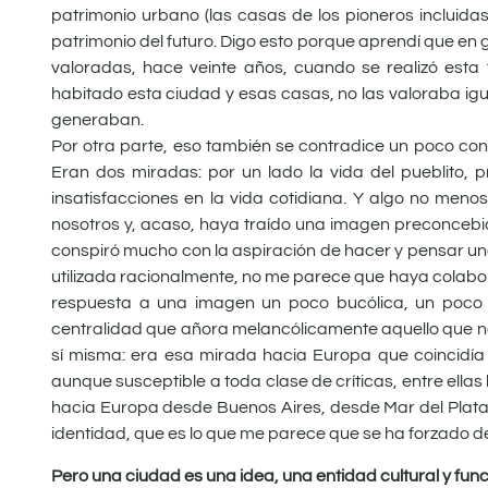
patrimonio urbano (las casas de los pioneros incluidas
patrimonio del futuro. Digo esto porque aprendí que en
valoradas, hace veinte años, cuando se realizó esta 
habitado esta ciudad y esas casas, no las valoraba igu
generaban.
Por otra parte, eso también se contradice un poco con 
Eran dos miradas: por un lado la vida del pueblito,
insatisfacciones en la vida cotidiana. Y algo no men
nosotros y, acaso, haya traído una imagen preconcebi
conspiró mucho con la aspiración de hacer y pensar una 
utilizada racionalmente, no me parece que haya colabor
respuesta a una imagen un poco bucólica, un poco s
centralidad que añora melancólicamente aquello que no e
sí misma: era esa mirada hacia Europa que coincidí
aunque susceptible a toda clase de críticas, entre ella
hacia Europa desde Buenos Aires, desde Mar del Plata 
identidad, que es lo que me parece que se ha forzado de
Pero una ciudad es una idea, una entidad cultural y fu