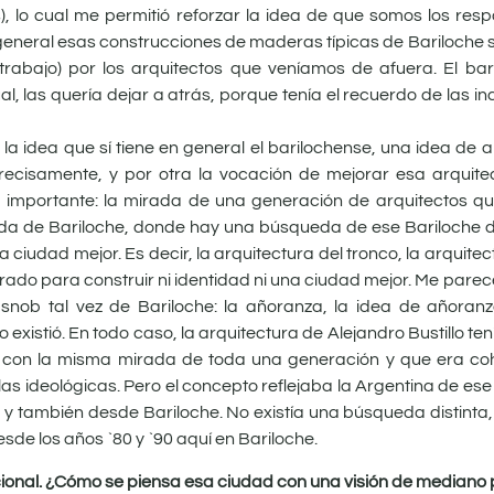
), lo cual me permitió reforzar la idea de que somos los res
 general esas construcciones de maderas típicas de Bariloche 
trabajo) por los arquitectos que veníamos de afuera. El ba
al, las quería dejar a atrás, porque tenía el recuerdo de las 
la idea que sí tiene en general el barilochense, una idea de a
 precisamente, y por otra la vocación de mejorar esa arqui
os importante: la mirada de una generación de arquitectos q
da de Bariloche, donde hay una búsqueda de ese Bariloche d
ciudad mejor. Es decir, la arquitectura del tronco, la arquite
ado para construir ni identidad ni una ciudad mejor. Me parec
nob tal vez de Bariloche: la añoranza, la idea de añoran
xistió. En todo caso, la arquitectura de Alejandro Bustillo ten
a con la misma mirada de toda una generación y que era co
s las ideológicas. Pero el concepto reflejaba la Argentina de e
y también desde Bariloche. No existía una búsqueda distinta,
sde los años `80 y `90 aquí en Bariloche.
ncional. ¿Cómo se piensa esa ciudad con una visión de mediano 