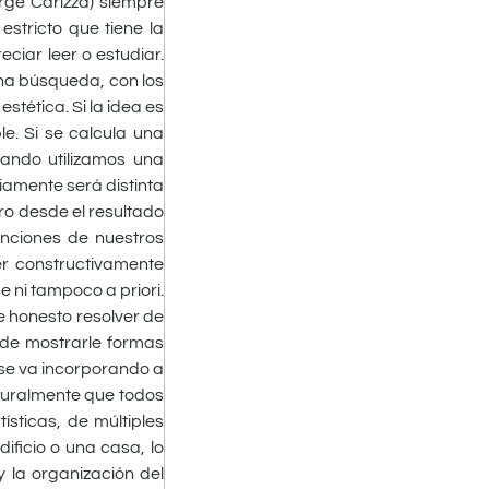
orge Carizza) siempre
stricto que tiene la
ciar leer o estudiar.
una búsqueda, con los
stética. Si la idea es
le. Si se calcula una
uando utilizamos una
iamente será distinta
ro desde el resultado
enciones de nuestros
ser constructivamente
e ni tampoco a priori.
 honesto resolver de
 de mostrarle formas
e se va incorporando a
aturalmente que todos
ísticas, de múltiples
ificio o una casa, lo
y la organización del