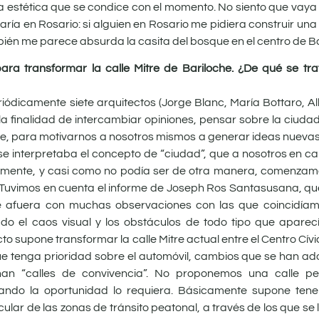
na estética que se condice con el momento. No siento que vaya 
aría en Rosario: si alguien en Rosario me pidiera construir un
ién me parece absurda la casita del bosque en el centro de Ba
para transformar la calle Mitre de Bariloche. ¿De qué se tr
icamente siete arquitectos (Jorge Blanc, María Bottaro, Albe
la finalidad de intercambiar opiniones, pensar sobre la ciudad
ate, para motivarnos a nosotros mismos a generar ideas nueva
e interpretaba el concepto de “ciudad”, que a nosotros en ca
nalmente, y casi como no podía ser de otra manera, comenzamo
. Tuvimos en cuenta el informe de Joseph Ros Santasusana, qu
 afuera con muchas observaciones con las que coincidíam
 el caos visual y los obstáculos de todo tipo que aparecía
 supone transformar la calle Mitre actual entre el Centro Cívico
que tenga prioridad sobre el automóvil, cambios que se han a
n “calles de convivencia”. No proponemos una calle pe
uando la oportunidad lo requiera. Básicamente supone tene
ular de las zonas de tránsito peatonal, a través de los que se 