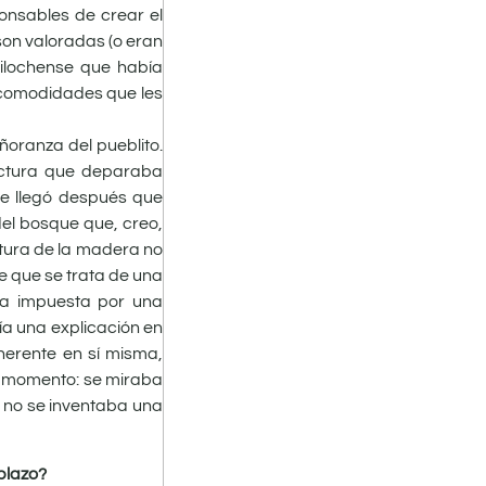
ponsables de crear el
son valoradas (o eran
rilochense que había
incomodidades que les
ñoranza del pueblito.
tectura que deparaba
ue llegó después que
el bosque que, creo,
ctura de la madera no
e que se trata de una
za impuesta por una
ía una explicación en
herente en sí misma,
se momento: se miraba
 no se inventaba una
plazo?