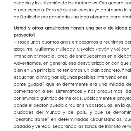
espacio y la utilización de los materiales. Eso genera u
ni una escuela. Pero sé que no construyo aquí como lo h
de Bariloche me parecería una idea absurda, pero tamb
Usted y otros arquitectos tienen una serie de ideas 
proyecto?
– Hace unos cuantos anos empezamos a reunirnos periód
Izaguirre, Guillermo Mulleady, Osvaldo Paván y yo) con 
intención primordial, creo, de enriquecernos en el deb
Advertíamos, en general, esa desvalorización con que s
bien en un principio no teníamos un plan concreto, fi
escuchar, a imaginar algunas posibles intervenciones 
ponte guapa”, que evidentemente era una mirada de
comenzaron a ser sistemáticos y nos propusimos, dado
conjeturar algún tipo de mejoras. Básicamente el proyecto
donde el peatón pueda circular sin obstáculos, en la 
ciudades del mundo y del país, y que se denomina
“peatonalizarse” en determinadas circunstancias, c
calzada y vereda, separando las zonas de tránsito vehic