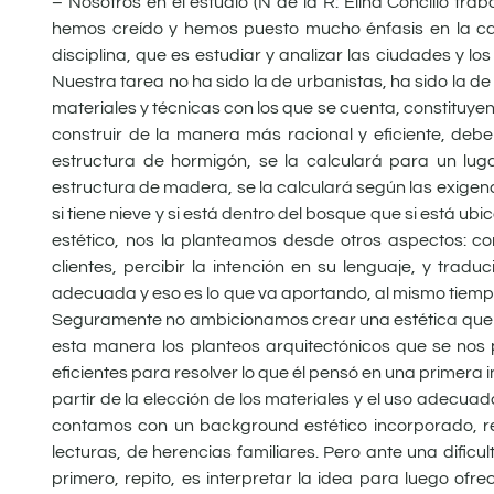
– Nosotros en el estudio (N de la R: Elina Concilio tra
hemos creído y hemos puesto mucho énfasis en la cali
disciplina, que es estudiar y analizar las ciudades y l
Nuestra tarea no ha sido la de urbanistas, ha sido la d
materiales y técnicas con los que se cuenta, constituyen
construir de la manera más racional y eficiente, debem
estructura de hormigón, se la calculará para un lug
estructura de madera, se la calculará según las exige
si tiene nieve y si está dentro del bosque que si está 
estético, nos la planteamos desde otros aspectos: c
clientes, percibir la intención en su lenguaje, y trad
adecuada y eso es lo que va aportando, al mismo tiempo, 
Seguramente no ambicionamos crear una estética que v
esta manera los planteos arquitectónicos que se nos p
eficientes para resolver lo que él pensó en una primera 
partir de la elección de los materiales y el uso adecua
contamos con un background estético incorporado, resul
lecturas, de herencias familiares. Pero ante una dificu
primero, repito, es interpretar la idea para luego of