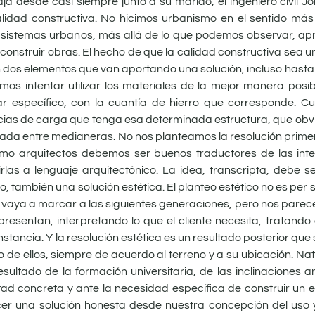
baja desde casi siempre junto a su marido, el ingeniero civil J
dad constructiva. No hicimos urbanismo en el sentido más e
os sistemas urbanos, más allá de lo que podemos observar, apre
e construir obras. El hecho de que la calidad constructiva sea 
 dos elementos que van aportando una solución, incluso hasta e
os intentar utilizar los materiales de la mejor manera posib
ar específico, con la cuantía de hierro que corresponde. C
ncias de carga que tenga esa determinada estructura, que obv
ubicada entre medianeras. No nos planteamos la resolución prime
omo arquitectos debemos ser buenos traductores de las int
ucirlas a lenguaje arquitectónico. La idea, transcripta, debe 
también una solución estética. El planteo estético no es per s
aya a marcar a las siguientes generaciones, pero nos parece
resentan, interpretando lo que el cliente necesita, tratando
instancia. Y la resolución estética es un resultado posterior qu
do de ellos, siempre de acuerdo al terreno y a su ubicación. N
tado de la formación universitaria, de las inclinaciones art
ltad concreta y ante la necesidad específica de construir un ed
recer una solución honesta desde nuestra concepción del uso 