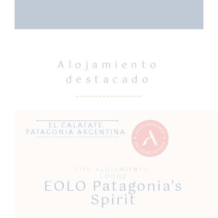
Alojamiento
destacado
EL CALAFATE,
PATAGONIA ARGENTINA.
TIPO ALOJAMIENTO:
LODGE
EOLO Patagonia’s
Spirit