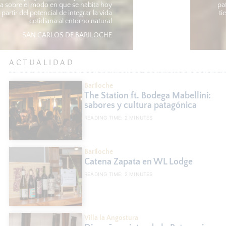
reflexión profunda sobre el modo en que se habita hoy
la Patagonia a partir del potencial de integrar la vida
cotidiana al entorno natural.
SAN CARLOS DE BARILOCHE
ACTUALIDAD
Bariloche
The Station ft. Bodega Mabellini:
sabores y cultura patagónica
READING TIME:
2
MINUTES
Bariloche
Catena Zapata en WL Lodge
READING TIME:
2
MINUTES
Villa la Angostura