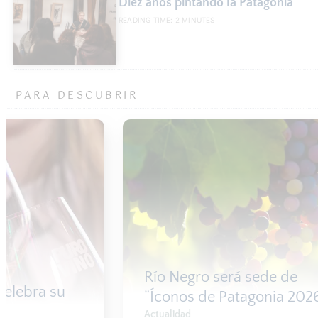
Diez años pintando la Patagonia
READING TIME:
2
MINUTES
PARA DESCUBRIR
Baril
Río Negro será sede de
Cat
“Íconos de Patagonia 2026”
fam
Actualidad