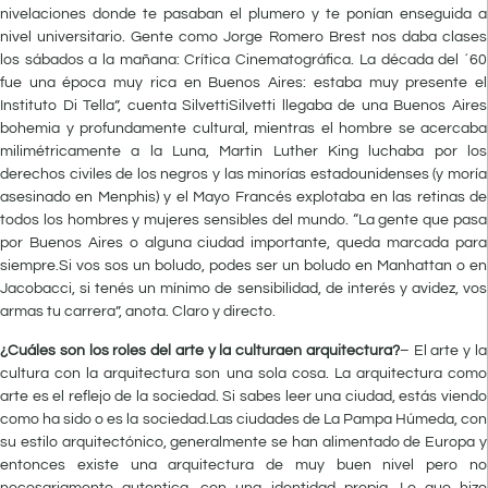
nivelaciones donde te pasaban el plumero y te ponían enseguida a
nivel universitario. Gente como Jorge Romero Brest nos daba clases
los sábados a la mañana: Crítica Cinematográfica. La década del ´60
fue una época muy rica en Buenos Aires: estaba muy presente el
Instituto Di Tella”, cuenta SilvettiSilvetti llegaba de una Buenos Aires
bohemia y profundamente cultural, mientras el hombre se acercaba
milimétricamente a la Luna, Martin Luther King luchaba por los
derechos civiles de los negros y las minorías estadounidenses (y moría
asesinado en Menphis) y el Mayo Francés explotaba en las retinas de
todos los hombres y mujeres sensibles del mundo. “La gente que pasa
por Buenos Aires o alguna ciudad importante, queda marcada para
siempre.Si vos sos un boludo, podes ser un boludo en Manhattan o en
Jacobacci, si tenés un mínimo de sensibilidad, de interés y avidez, vos
armas tu carrera”, anota. Claro y directo.
¿Cuáles son los roles del arte y la culturaen arquitectura?
– El arte y la
cultura con la arquitectura son una sola cosa. La arquitectura como
arte es el reflejo de la sociedad. Si sabes leer una ciudad, estás viendo
como ha sido o es la sociedad.Las ciudades de La Pampa Húmeda, con
su estilo arquitectónico, generalmente se han alimentado de Europa y
entonces existe una arquitectura de muy buen nivel pero no
necesariamente autentica, con una identidad propia. Lo que hizo