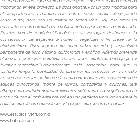
“Lo más divertido sigue siendo el zoológico. Hace 5 o 6 años estamos
trabajando en ese proyecto. Es apasionante. Por un lado trabajás para
el comportamiento humano que más o menos sabes cómo puede
llegar a ser, pero con un animal no tenés idea. Hay que crear un
ambiente lo más parecido a su hábitat natural para que no pierda nada.
Es otro tipo de zoológico”.Bubalcó es un zoológico destinado a la
conservación de especies animales y vegetales a fin preservar la
biodiversidad. Para lograrlo se basa sobre la cría y exposición
permanente de flora y fauna, autóctonas y exótica. Además pretende
alcanzar y promover objetivos en las áreas científica, pedagógica y
turístico-recreativa.Funcionalmente está concebido para que el
visitante tenga la posibilidad de observar las especies en un medio
natural que provee un bioma de costa patagónica con abundancia de
sauces autóctonos, monte de jarillas, cortaderas y coirones, que
alberga una variada avifauna silvestre autóctona. La arquitectura se
confunde con el ambiente natural en una perfecta vinculación entre la
satisfacción de las necesidades y la exposición de los animales.•
www.estudiosilvetti.com.ar
www.bubalco.com