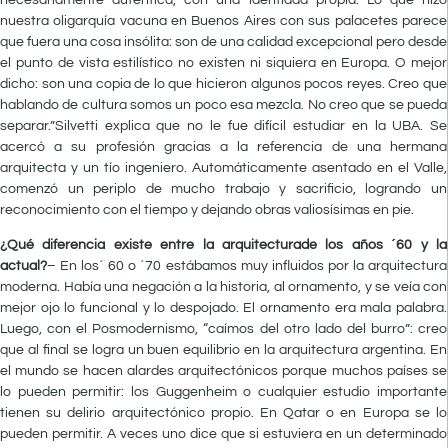
nuestra oligarquía vacuna en Buenos Aires con sus palacetes parece
que fuera una cosa insólita: son de una calidad excepcional pero desde
el punto de vista estilístico no existen ni siquiera en Europa. O mejor
dicho: son una copia de lo que hicieron algunos pocos reyes. Creo que
hablando de cultura somos un poco esa mezcla. No creo que se pueda
separar.”Silvetti explica que no le fue difícil estudiar en la UBA. Se
acercó a su profesión gracias a la referencia de una hermana
arquitecta y un tío ingeniero. Automáticamente asentado en el Valle,
comenzó un periplo de mucho trabajo y sacrificio, logrando un
reconocimiento con el tiempo y dejando obras valiosísimas en pie.
¿Qué diferencia existe entre la arquitecturade los años ´60 y la
actual?
– En los´ 60 o ´70 estábamos muy influidos por la arquitectura
moderna. Había una negación a la historia, al ornamento, y se veía con
mejor ojo lo funcional y lo despojado. El ornamento era mala palabra.
Luego, con el Posmodernismo, “caímos del otro lado del burro”: creo
que al final se logra un buen equilibrio en la arquitectura argentina. En
el mundo se hacen alardes arquitectónicos porque muchos países se
lo pueden permitir: los Guggenheim o cualquier estudio importante
tienen su delirio arquitectónico propio. En Qatar o en Europa se lo
pueden permitir. A veces uno dice que si estuviera en un determinado