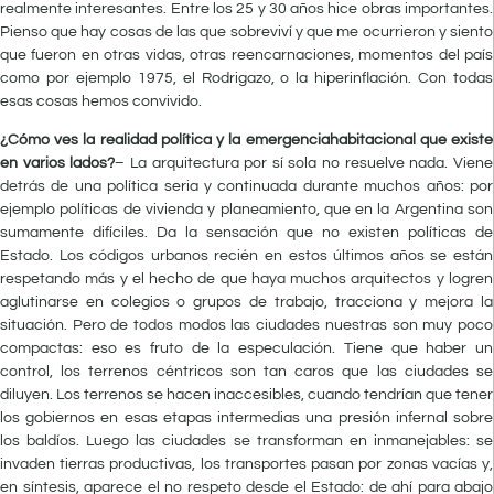
realmente interesantes. Entre los 25 y 30 años hice obras importantes.
Pienso que hay cosas de las que sobreviví y que me ocurrieron y siento
que fueron en otras vidas, otras reencarnaciones, momentos del país
como por ejemplo 1975, el Rodrigazo, o la hiperinflación. Con todas
esas cosas hemos convivido.
¿Cómo ves la realidad política y la emergenciahabitacional que existe
en varios lados?
– La arquitectura por sí sola no resuelve nada. Viene
detrás de una política seria y continuada durante muchos años: por
ejemplo políticas de vivienda y planeamiento, que en la Argentina son
sumamente difíciles. Da la sensación que no existen políticas de
Estado. Los códigos urbanos recién en estos últimos años se están
respetando más y el hecho de que haya muchos arquitectos y logren
aglutinarse en colegios o grupos de trabajo, tracciona y mejora la
situación. Pero de todos modos las ciudades nuestras son muy poco
compactas: eso es fruto de la especulación. Tiene que haber un
control, los terrenos céntricos son tan caros que las ciudades se
diluyen. Los terrenos se hacen inaccesibles, cuando tendrían que tener
los gobiernos en esas etapas intermedias una presión infernal sobre
los baldíos. Luego las ciudades se transforman en inmanejables: se
invaden tierras productivas, los transportes pasan por zonas vacías y,
en síntesis, aparece el no respeto desde el Estado: de ahí para abajo