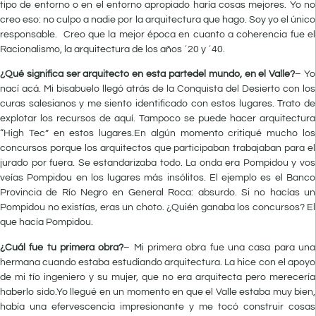
tipo de entorno o en el entorno apropiado haría cosas mejores. Yo no
creo eso: no culpo a nadie por la arquitectura que hago. Soy yo el único
responsable. Creo que la mejor época en cuanto a coherencia fue el
Racionalismo, la arquitectura de los años ´20 y ´40.
¿Qué significa ser arquitecto en esta partedel mundo, en el Valle?
– Yo
nací acá. Mi bisabuelo llegó atrás de la Conquista del Desierto con los
curas salesianos y me siento identificado con estos lugares. Trato de
explotar los recursos de aquí. Tampoco se puede hacer arquitectura
“High Tec” en estos lugares.En algún momento critiqué mucho los
concursos porque los arquitectos que participaban trabajaban para el
jurado por fuera. Se estandarizaba todo. La onda era Pompidou y vos
veías Pompidou en los lugares más insólitos. El ejemplo es el Banco
Provincia de Río Negro en General Roca: absurdo. Si no hacías un
Pompidou no existías, eras un choto. ¿Quién ganaba los concursos? El
que hacía Pompidou.
¿Cuál fue tu primera obra?
– Mi primera obra fue una casa para una
hermana cuando estaba estudiando arquitectura. La hice con el apoyo
de mi tío ingeniero y su mujer, que no era arquitecta pero merecería
haberlo sido.Yo llegué en un momento en que el Valle estaba muy bien,
había una efervescencia impresionante y me tocó construir cosas