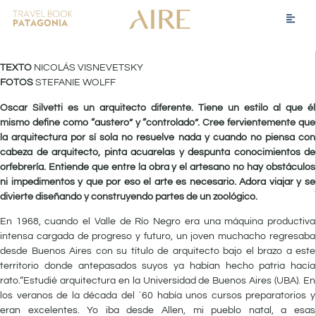
TEXTO
NICOLÁS VISNEVETSKY
FOTOS
STEFANIE WOLFF
Oscar Silvetti es un arquitecto diferente. Tiene un estilo al que él
mismo define como “austero” y “controlado”. Cree fervientemente que
la arquitectura por sí sola no resuelve nada y cuando no piensa con
cabeza de arquitecto, pinta acuarelas y despunta conocimientos de
orfebrería. Entiende que entre la obra y el artesano no hay obstáculos
ni impedimentos y que por eso el arte es necesario. Adora viajar y se
divierte diseñando y construyendo partes de un zoológico.
En 1968, cuando el Valle de Río Negro era una máquina productiva
intensa cargada de progreso y futuro, un joven muchacho regresaba
desde Buenos Aires con su título de arquitecto bajo el brazo a este
territorio donde antepasados suyos ya habían hecho patria hacía
rato.“Estudié arquitectura en la Universidad de Buenos Aires (UBA). En
los veranos de la década del ´60 había unos cursos preparatorios y
eran excelentes. Yo iba desde Allen, mi pueblo natal, a esas