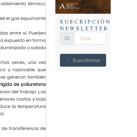
 aislamiento térmico,
SUSCRIPCIÓN
osee el gas espumante
NEWSLETTER
das entre sí. Pueden
eda expuesto en forma
a aluminizada o solado
Suscribirme
Muchas veces, una vez
ica y razonable que
o, se generan también
ígida de poliuretano
ación del trabajo. Los
menores costos y bajo
reduce la temperatura
l.
 de transferencia de