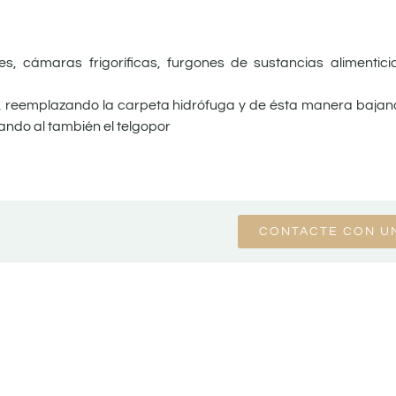
es, cámaras frigoríficas, furgones de sustancias alimentic
, reemplazando la carpeta hidrófuga y de ésta manera bajando
ndo al también el telgopor
CONTACTE CON U