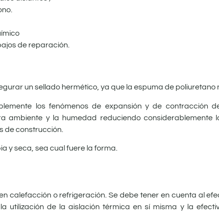
ono.
uímico
ajos de reparación.
 asegurar un sellado hermético, ya que la espuma de poliuretan
lemente los fenómenos de expansión y de contracción de l
ura ambiente y la humedad reduciendo considerablemente l
s de construcción.
ia y seca, sea cual fuere la forma.
 calefacción o refrigeración. Se debe tener en cuenta al efec
a utilización de la aislación térmica en sí misma y la efect