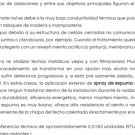
os de aislaciones y entre sus objetivos prin­cipales figuran el
mate ­rial se debe a la muy baja conductividad térmica que p
a en tabiques de madera y mampostería.
gua debido a su estructura de celdas cerradas no comunica
 de juntas o claraboyas, por ejemplo. Cuando el tratamiento qu
protegerlo con un revesti ­miento acrílico (o pintura), membran
ra re ­vitalizar techos metálicos viejos y con filtraciones) 
e procedimiento se transforma en una opción más econó ­m
sufrir deterioros progresivos y, si está pre ­viamente aislad
. En estos casos, la aplicación exterior de
spray de espuma r
ce ningún trastorno dentro de la instalación durante la realiz
en durabilidad, eficiencia energética, menor manteni ­miento, 
 espuma es muy liviana, ofrece alta resistencia al viento o 
oveniente de la chapa del techo calentado directamente por el so
ansferencia térmica de aproximadamente 0,0183 unidades BTU
les aislantes )