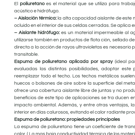
El
poliuretano
es el material que se utiliza para trabaj
acústico e hidrófugo.
– Aislación térmica:
la alta capacidad aislante de este 
ocluido en el interior de sus celdas cerradas. Se aplic
–
Aislante hidrófugo:
es un material impermeable al a
utilizarse también en productos de flota ­ción, sellado
directa a la acción de rayos ultravioletas es necesario 
transitable.
Espuma de poliuretano aplicada por spray
(ideal pa
evaluadas las distintas posibilidades, adoptar est
reemplazar todo el techo. Los techos metálicos suelen 
huecos o bolsones de aire sobre la superficie del metal
ofrece una cobertura aislante libre de juntas y no produ
beneficios de este tipo de aplicaciones se tra ­ducen 
impacto ambiental. Además, y entre otras ventajas, la
interior en días calurosos, evitando el calor radiante pr
Espuma de poliuretano: propiedades principales
La espuma de poliuretano tiene un coeficiente de tr
calor. ( La mas baja conductividad térmica de los materia