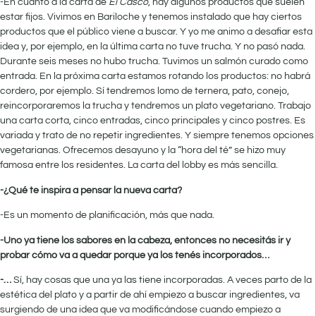
-En cuanto a la carta de
El Casco
, hay algunos productos que suelen
estar fijos. Vivimos en Bariloche y tenemos instalado que hay ciertos
productos que el público viene a buscar. Y yo me animo a desafiar esta
idea y, por ejemplo, en la última carta no tuve trucha. Y no pasó nada.
Durante seis meses no hubo trucha. Tuvimos un salmón curado como
entrada. En la próxima carta estamos rotando los productos: no habrá
cordero, por ejemplo. Sí tendremos lomo de ternera, pato, conejo,
reincorporaremos la trucha y tendremos un plato vegetariano. Trabajo
una carta corta, cinco entradas, cinco principales y cinco postres. Es
variada y trato de no repetir ingredientes. Y siempre tenemos opciones
vegetarianas. Ofrecemos desayuno y la “hora del té” se hizo muy
famosa entre los residentes. La carta del lobby es más sencilla.
-¿Qué te inspira a pensar la nueva carta?
-Es un momento de planificación, más que nada.
-Uno ya tiene los sabores en la cabeza, entonces no necesitás ir y
probar cómo va a quedar porque ya los tenés incorporados…
-…
Sí, hay cosas que una ya las tiene incorporadas. A veces parto de la
estética del plato y a partir de ahí empiezo a buscar ingredientes, va
surgiendo de una idea que va modificándose cuando empiezo a