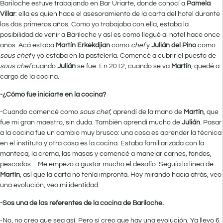
Bariloche estuve trabajando en Bar Uriarte, donde conocí a
Pamela
Villar
: ella es quien hace el asesoramiento de la carta del hotel durante
los dos primeros años. Como yo trabajaba con ella, estaba la
posibilidad de venir a Bariloche y así es como llegué al hotel hace once
años. Acá estaba
Martín
Erkekdjian
como
chef
y
Julián del Pino
como
sous chef
y yo estaba en la pastelería. Comencé a cubrir el puesto de
sous chef
cuando
Julián
se fue. En 2012, cuando se va
Martín
, quedé a
cargo de la cocina.
-¿Cómo fue iniciarte en la cocina?
-Cuando comencé como
sous chef
, aprendí de la mano de
Martín
, que
fue mi gran maestro, sin duda. También aprendí mucho de
Julián
. Pasar
a la cocina fue un cambio muy brusco: una cosa es aprender la técnica
en el instituto y otra cosa es la cocina. Estaba familiarizada con la
manteca, la crema, las masas y comencé a manejar carnes, fondos,
pescados… Me empezó a gustar mucho el desafío. Seguía la línea de
Martín
, así que la carta no tenía impronta. Hoy mirando hacia atrás, veo
una evolución, veo mi identidad.
-Sos una de las referentes de la cocina de Bariloche.
-No, no creo que sea así. Pero sí creo que hay una evolución. Ya llevo 6