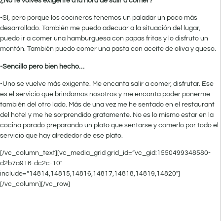
¿No te volvés exigente a la hora de salir a comer?
-Sí, pero porque los cocineros tenemos un paladar un poco más
desarrollado. También me puedo adecuar a la situación del lugar,
puedo ir a comer una hamburguesa con papas fritas y lo disfruto un
montón. También puedo comer una pasta con aceite de oliva y queso.
-Sencillo pero bien hecho…
-Uno se vuelve más exigente. Me encanta salir a comer, disfrutar. Ese
es el servicio que brindamos nosotros y me encanta poder ponerme
también del otro lado. Más de una vez me he sentado en el restaurant
del hotel y me he sorprendido gratamente. No es lo mismo estar en la
cocina parado preparando un plato que sentarse y comerlo por todo el
servicio que hay alrededor de ese plato.
[/vc_column_text][vc_media_grid grid_id=”vc_gid:1550499348580-
d2b7a916-dc2c-10″
include=”14814,14815,14816,14817,14818,14819,14820″]
[/vc_column][/vc_row]