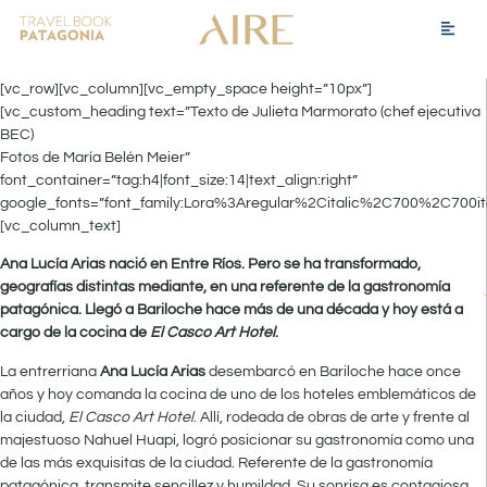
[vc_row][vc_column][vc_empty_space height=”10px”]
[vc_custom_heading text=”Texto de Julieta Marmorato (chef ejecutiva
BEC)
Fotos de María Belén Meier”
font_container=”tag:h4|font_size:14|text_align:right”
google_fonts=”font_family:Lora%3Aregular%2Citalic%2C700%2C700it
[vc_column_text]
Ana Lucía Arias nació en Entre Ríos. Pero se ha transformado,
geografías distintas mediante, en una referente de la gastronomía
patagónica. Llegó a Bariloche hace más de una década y hoy está a
cargo de la cocina de
El Casco
Art Hotel
.
La entrerriana
Ana Lucía Arias
desembarcó en Bariloche hace once
años y hoy comanda la cocina de uno de los hoteles emblemáticos de
la ciudad,
El Casco Art Hotel
. Allí, rodeada de obras de arte y frente al
majestuoso Nahuel Huapi, logró posicionar su gastronomía como una
de las más exquisitas de la ciudad. Referente de la gastronomía
patagónica, transmite sencillez y humildad. Su sonrisa es contagiosa,