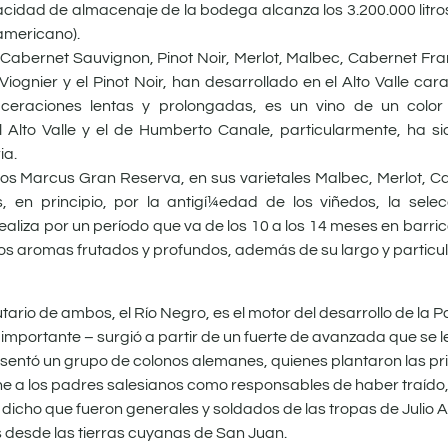
cidad de almacenaje de la bodega alcanza los 3.200.000 litro
americano).
abernet Sauvignon, Pinot Noir, Merlot, Malbec, Cabernet Fra
l Viognier y el Pinot Noir, han desarrollado en el Alto Valle cara
aceraciones lentas y prolongadas, es un vino de un color
 Alto Valle y el de Humberto Canale, particularmente, ha si
ia.
os Marcus Gran Reserva, en sus varietales Malbec, Merlot, Ca
, en principio, por la antigí¼edad de los viñedos, la selec
aliza por un período que va de los 10 a los 14 meses en barric
los aromas frutados y profundos, además de su largo y particula
butario de ambos, el Río Negro, es el motor del desarrollo de la 
importante – surgió a partir de un fuerte de avanzada que se 
se asentó un grupo de colonos alemanes, quienes plantaron las pr
ene a los padres salesianos como responsables de haber traído, 
a dicho que fueron generales y soldados de las tropas de Julio
desde las tierras cuyanas de San Juan.