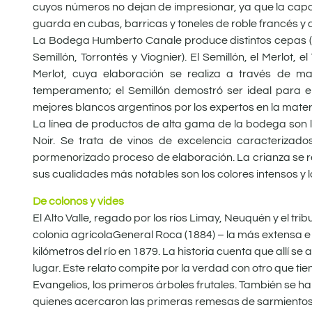
cuyos números no dejan de impresionar, ya que la capa
guarda en cubas, barricas y toneles de roble francés y 
La Bodega Humberto Canale produce distintos cepas (C
Semillón, Torrontés y Viognier). El Semillón, el Merlot, e
Merlot, cuya elaboración se realiza a través de m
temperamento; el Semillón demostró ser ideal para el
mejores blancos argentinos por los expertos en la mater
La línea de productos de alta gama de la bodega son l
Noir. Se trata de vinos de excelencia caracterizados
pormenorizado proceso de elaboración. La crianza se re
sus cualidades más notables son los colores intensos y 
De colonos y vides
El Alto Valle, regado por los ríos Limay, Neuquén y el tri
colonia agrícolaGeneral Roca (1884) – la más extensa e 
kilómetros del río en 1879. La historia cuenta que allí 
lugar. Este relato compite por la verdad con otro que ti
Evangelios, los primeros árboles frutales. También se h
quienes acercaron las primeras remesas de sarmientos 