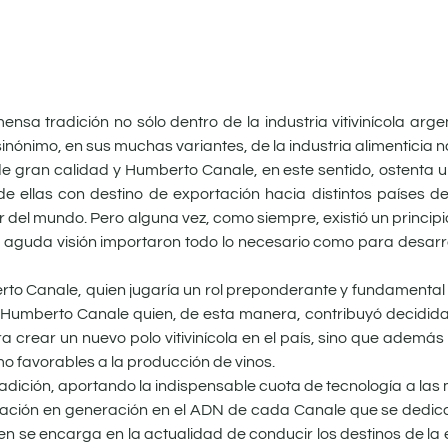
mensa tradición no sólo dentro de la industria vitivinícola arg
nónimo, en sus muchas variantes, de la industria alimenticia n
s de gran calidad y Humberto Canale, en este sentido, ostenta
e ellas con destino de exportación hacia distintos países de
del mundo. Pero alguna vez, como siempre, existió un principio
 aguda visión importaron todo lo necesario como para desarro
to Canale, quien jugaría un rol preponderante y fundamental 
Fue Humberto Canale quien, de esta manera, contribuyó decidid
ra crear un nuevo polo vitivinícola en el país, sino que además
omo favorables a la producción de vinos.
dición, aportando la indispensable cuota de tecnología a las m
ación en generación en el ADN de cada Canale que se dedica
uien se encarga en la actualidad de conducir los destinos de l