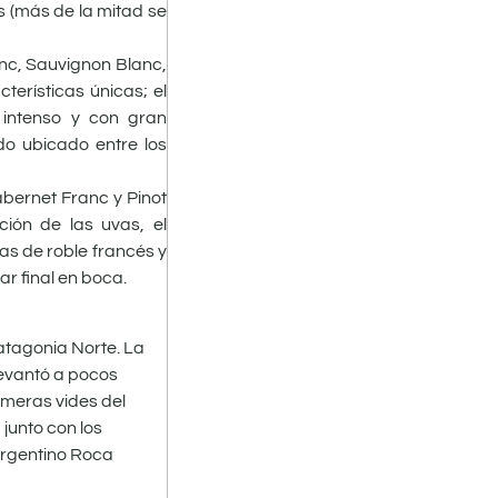
s (más de la mitad se
nc, Sauvignon Blanc,
cterísticas únicas; el
 intenso y con gran
do ubicado entre los
bernet Franc y Pinot
ción de las uvas, el
as de roble francés y
r final en boca.
Patagonia Norte. La
levantó a pocos
imeras vides del
junto con los
 Argentino Roca