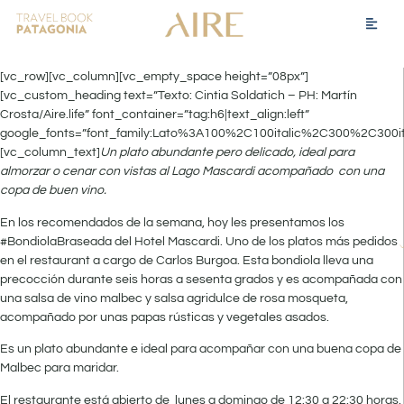
[vc_row][vc_column][vc_empty_space height=”08px”]
[vc_custom_heading text=”Texto: Cintia Soldatich – PH: Martín
Crosta/Aire.life” font_container=”tag:h6|text_align:left”
google_fonts=”font_family:Lato%3A100%2C100italic%2C300%2C300i
[vc_column_text]
Un plato abundante pero delicado, ideal para
almorzar o cenar con vistas al Lago Mascardi acompañado con una
copa de buen vino.
En los recomendados de la semana, hoy les presentamos los
#BondiolaBraseada del Hotel Mascardi. Uno de los platos más pedidos
en el restaurant a cargo de Carlos Burgoa. Esta bondiola lleva una
precocción durante seis horas a sesenta grados y es acompañada con
una salsa de vino malbec y salsa agridulce de rosa mosqueta,
acompañado por unas papas rústicas y vegetales asados.
Es un plato abundante e ideal para acompañar con una buena copa de
Malbec para maridar.
El restaurante está abierto de lunes a domingo de 12:30 a 22:30 horas.