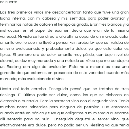
de suerte.
Los tres primeros vinos me desconcertaron tanto que tuve una gran
lucha interna, con mi cabeza y mis sentidos, para poder avanzar y
terminar las notas de cata en el tiempo asignado. Eran tres blancos y la
instrucción en el papel de examen decía que eran de la misma
variedad. Mi vista se fue directo a la última copa, de un marcado color
amarillo oro, lo que me llevó a pensar -sin probarlo- que se trataba de
un vino evolucionado y probablemente dulce, ya que este color es
típico. El primero era de color amarillo muy pálido, con bajo nivel de
alcohol, acidez muy marcada y una nota de petróleo que me condujo a
un Riesling con algo de evolución. Esta nota mineral es casi una
garantía de que estamos en presencia de esta variedad: cuanto más
marcada, más evolucionado el vino.
Hasta ahí todo cerraba. Enseguida pensé que se trataba de tres
rieslings. El último podía ser dulce, como los que se elaboran en
Alemania o Australia. Pero la sorpresa vino con el segundo vino. Tenía
muchas notas minerales pero ninguna de petróleo. Fue entonces
cuando entré en pánico y tuve que obligarme a mi misma a quedarme
allí sentada para no huir… Enseguida degusté el tercer vino, que
efectivamente era dulce, pero no podía ser un Riesling ya que tenía