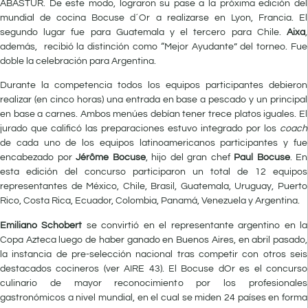
ABASTUR. De este modo, lograron su pase a la próxima edición del
mundial de cocina Bocuse d´Or a realizarse en Lyon, Francia. El
segundo lugar fue para Guatemala y el tercero para Chile.
Aixa
,
además, recibió la distinción como “Mejor Ayudante” del torneo. Fue
doble la celebración para Argentina.
Durante la competencia todos los equipos participantes debieron
realizar (en cinco horas) una entrada en base a pescado y un principal
en base a carnes. Ambos menúes debían tener trece platos iguales. El
jurado que calificó las preparaciones estuvo integrado por los
coach
de cada uno de los equipos latinoamericanos participantes y fue
encabezado por
Jérôme Bocuse
, hijo del gran chef
Paul Bocuse
. En
esta edición del concurso participaron un total de 12 equipos
representantes de México, Chile, Brasil, Guatemala, Uruguay, Puerto
Rico, Costa Rica, Ecuador, Colombia, Panamá, Venezuela y Argentina.
Emiliano Schobert
se convirtió en el representante argentino en la
Copa Azteca luego de haber ganado en Buenos Aires, en abril pasado,
la instancia de pre-selección nacional tras competir con otros seis
destacados cocineros (ver AIRE 43). El Bocuse dOr es el concurso
culinario de mayor reconocimiento por los profesionales
gastronómicos a nivel mundial, en el cual se miden 24 países en forma