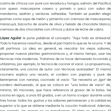
costra de cítricos con puré con levadura y hongos; salmón del Pacífico
con queso mascarpone casero y pomelo o pacú con salsa de
mandarina, azafrán y verduras salteadas. También se pueden elegir
postres como sopa de melón y pimienta con cremoso de mascarpone;
maracuyá, bizcocho de aceite de oliva y helado de chocolate blanco;
cremoso de dos chocolates con cítricos y dulce de leche de cabra.
López Aguilar
le pone palabras al concepto: “Aquí todo es artesanal.
Todo lo hacemos nosotros, desde el pan hasta lo que se te ocurra. Y de
allí partimos. La idea, en general, es rescatar los viejos sabores,
proponer nuevos planteo gastronómicos y, al mismo tiempo, usar las
técnicas más modernas. Tratamos de no tocar demasiado la comida y
utilizamos, por ejemplo, la técnica de cocinar al vació. La propuesta es,
claramente, una cocina de autor con técnicas avanzadas”. El mismo
cocinero explica una receta, el cordero con papines y puré de
berenjenas con naranja, cocinado al vacío: “Se necesita un
jigot
de
cordero deshuesado, al que se coloca en “una bolsa de vacío” de,
mínimo, 90 micrones, que hace referencia al grosor de la bolsa. Se
cocina en agua, a unos 65 grados, o en un horno a vapor durante unas
tres horas: todos los gustos y los sabores permanecen y la calidad es
superior a la que se obtiene mediante la cocción tradicional. Además,
por ejemplo, las grasas no se transforman. El plato es delicioso. El