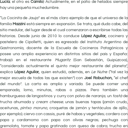
Lucía
; el otro es
Camilo
) Actualmente, en el patio de helados siempre
hay una pequeña muchedumbre.
“La Cocinita de Jauja” es el más claro ejemplo de que el universo de la
familia
Mazzini
está siempre en expansión. Se trata, qué duda cabe, del
sitio medular, del lugar desde el cual comenzaron a escribirse todas las
historias. Desde junio de 2010 lo conduce
López Aguilar,
cocinero y
pastelero de Cipolletti, quien es egresado del Instituto Argentino de
Gastronomía, docente de la Escuela de Cocineros Patagónicos y
posee una amplia experiencia en distintos sitios del país y España:
trabajó en el restaurante
Mugaritz
(San Sebastián, Guipúzcoa),
“considerado actualmente el quinto mejor restaurante del planeta”,
explica
López Aguilar,
quien estudió, además, en
Le Nutre
(“tal vez la
mejor escuela de todas las que existen”) con
Joel Robuchon,
“el chef
del mundo”. La carta es amplia y variada. Se puede comer una
empanada, lomo, minutas, rabas o pizzas. Pero también una
hamburguesa de langostinos y curry con polvo de naranja; un
tostá
de
trucha ahumada y
cream cheese
; unas buenas tapas (jamón crudo,
aceitunas,
pintxo moruno
, croquetas de jamón y tentáculos de ajillo,
por ejemplo); ciervo con cassis, puré de habas y vegetales; cordero con
papa y cardamomo con papa con olivas negras; pechuga con
gremolata, tomate y papa gratinada con queso de cabra; trucha en