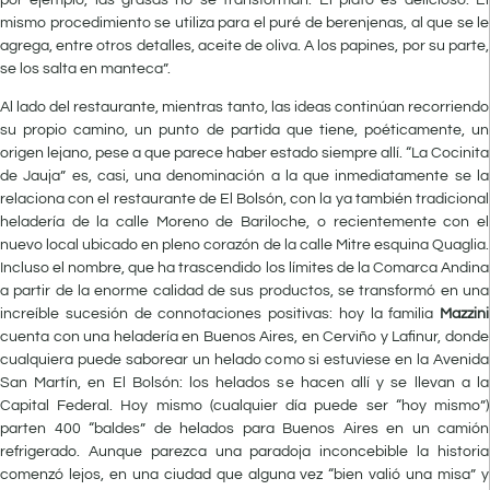
mismo procedimiento se utiliza para el puré de berenjenas, al que se le
agrega, entre otros detalles, aceite de oliva. A los papines, por su parte,
se los salta en manteca”.
Al lado del restaurante, mientras tanto, las ideas continúan recorriendo
su propio camino, un punto de partida que tiene, poéticamente, un
origen lejano, pese a que parece haber estado siempre allí. “La Cocinita
de Jauja” es, casi, una denominación a la que inmediatamente se la
relaciona con el restaurante de El Bolsón, con la ya también tradicional
heladería de la calle Moreno de Bariloche, o recientemente con el
nuevo local ubicado en pleno corazón de la calle Mitre esquina Quaglia.
Incluso el nombre, que ha trascendido los límites de la Comarca Andina
a partir de la enorme calidad de sus productos, se transformó en una
increíble sucesión de connotaciones positivas: hoy la familia
Mazzini
cuenta con una heladería en Buenos Aires, en Cerviño y Lafinur, donde
cualquiera puede saborear un helado como si estuviese en la Avenida
San Martín, en El Bolsón: los helados se hacen allí y se llevan a la
Capital Federal. Hoy mismo (cualquier día puede ser “hoy mismo”)
parten 400 “baldes” de helados para Buenos Aires en un camión
refrigerado. Aunque parezca una paradoja inconcebible la historia
comenzó lejos, en una ciudad que alguna vez “bien valió una misa” y