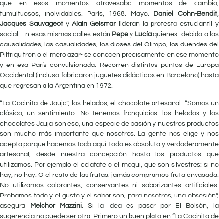
que en esos momentos atravesaba momentos de cambio,
tumultuosos, inolvidables. París, 1968. Mayo.
Daniel Cohn-Bendit
,
Jacques Sauvageot
y
Alain Geismar
lideran la protesta estudiantil y
social. En esas mismas calles están
Pepe
y
Lucía
quienes -debido a las
causalidades, las casualidades, los dioses del Olimpo, los duendes del
Piltriquitron o el mero azar- se conocen precisamente en ese momento
y en esa París convulsionada. Recorren distintos puntos de Europa
Occidental (incluso fabricaron juguetes didácticos en Barcelona) hasta
que regresan a la Argentina en 1972.
“La Cocinita de Jauja”, los helados, el chocolate artesanal. “Somos un
clásico, un sentimiento. No tenemos franquicias: los helados y los
chocolates Jauja son eso, una especie de pasión y nuestros productos
son mucho más importante que nosotros. La gente nos elige y nos
acepta porque hacemos todo aquí: todo es absoluta y verdaderamente
artesanal, desde nuestra concepción hasta los productos que
utilizamos. Por ejemplo el calafate o el maqui, que son silvestres: si no
hay, no hay. O el resto de las frutas: jamás compramos fruta envasada.
No utilizamos colorantes, conservantes ni saborizantes artificiales.
Probamos todo y el gusto y el sabor son, para nosotros, una obsesión”,
asegura
Melchor Mazzini
. Si la idea es pasar por El Bolsón, la
sugerencia no puede ser otra. Primero un buen plato en “La Cocinita de