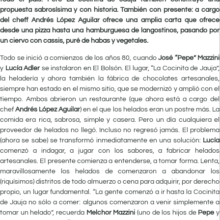
propuesta sabrosísima y con historia. También con presente: a cargo
del cheff Andrés López Aguilar ofrece una amplia carta que ofrece
desde una pizza hasta una hamburguesa de langostinos, pasando por
un ciervo con cassis, puré de habas y vegetales.
Todo se inició a comienzos de los años 80, cuando
José “Pepe” Mazzini
y
Lucía Adler
se instalaron en El Bolsón. El lugar, “La Cocinita de Jauja”,
la heladería y ahora también la fábrica de chocolates artesanales,
siempre han estado en el mismo sitio, que se modernizó y amplió con el
tiempo. Ambos abrieron un restaurante (que ahora está a cargo del
chef
Andrés López Aguilar
) en el que los helados eran un postre más. La
comida era rica, sabrosa, simple y casera. Pero un día cualquiera el
proveedor de helados no llegó. Incluso no regresó jamás. El problema
(ahora se sabe) se transformó inmediatamente en una solución:
Lucía
comenzó a indagar, a jugar con los sabores, a fabricar helados
artesanales. El presente comienza a entenderse, a tomar forma. Lenta,
maravillosamente los helados de comenzaron a abandonar los
(riquísimos) distritos de todo almuerzo o cena para adquirir, por derecho
propio, un lugar fundamental. “La gente comenzó a ir hasta la Cocinita
de Jauja no sólo a comer: algunos comenzaron a venir simplemente a
tomar un helado”, recuerda
Melchor Mazzini
(uno de los hijos de
Pepe
y