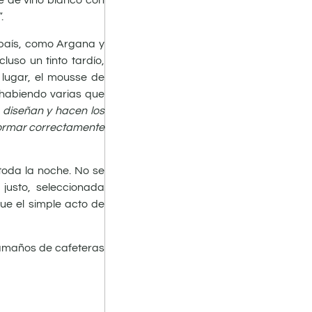
e de vino blanco con
”.
l país, como Argana y
uso un tinto tardío,
lugar, el mousse de
 habiendo varias que
 diseñan y hacen los
nformar correctamente
toda la noche. No se
justo, seleccionada
ue el simple acto de
 tamaños de cafeteras