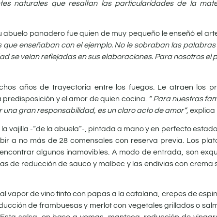
 naturales que resaltan las particularidades de la materi
Su abuelo panadero fue quien de muy pequeño le enseñó el art
s que enseñaban con el ejemplo. No le sobraban las palabras
ad se veían reflejadas en sus elaboraciones. Para nosotros el 
hos años de trayectoria entre los fuegos. Le atraen los pr
 predisposición y el amor de quien cocina.
“ Para nuestras fami
r una gran responsabilidad, es un claro acto de amor”
, explica
 vajilla -“de la abuela”-, pintada a mano y en perfecto estado,
r a no más de 28 comensales con reserva previa. Los plato
 encontrar algunos inamovibles. A modo de entrada, son exqui
tas de reducción de sauco y malbec y las endivias con crema 
al vapor de vino tinto con papas a la catalana, crepes de esp
ducción de frambuesas y merlot con vegetales grillados o sal