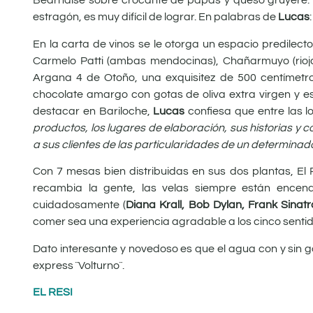
Bearnaise sobre crocante de papas y queso gruyere. 
estragón, es muy difícil de lograr. En palabras de
Lucas
:
En la carta de vinos se le otorga un espacio predilect
Carmelo Patti (ambas mendocinas), Chañarmuyo (riojan
Argana 4 de Otoño, una exquisitez de 500 centímet
chocolate amargo con gotas de oliva extra virgen y 
destacar en Bariloche,
Lucas
confiesa que entre las l
productos, los lugares de elaboración, sus historias y
a sus clientes de las particularidades de un determina
Con 7 mesas bien distribuidas en sus dos plantas, El
recambia la gente, las velas siempre están encendi
cuidadosamente (
Diana Krall, Bob Dylan, Frank Sinat
comer sea una experiencia agradable a los cinco sentid
Dato interesante y novedoso es que el agua con y sin g
express ¨Volturno¨.
EL RESI