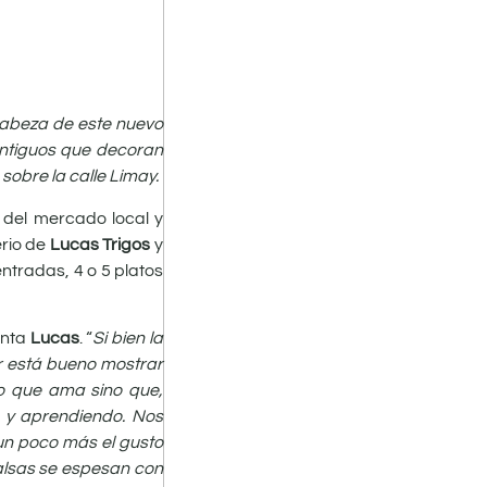
 cabeza de este nuevo
antiguos que decoran
sobre la calle Limay.
 del mercado local y
rio de
Lucas Trigos
y
ntradas, 4 o 5 platos
enta
Lucas
. “
Si bien la
r está bueno mostrar
lo que ama sino que,
o y aprendiendo. Nos
 un poco más el gusto
alsas se espesan con