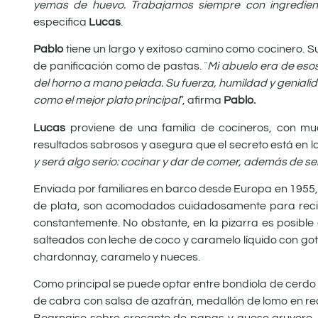
yemas de huevo. Trabajamos siempre con ingredientes
especifica
Lucas
.
Pablo
tiene un largo y exitoso camino como cocinero. 
de panificación como de pastas. ¨
Mi abuelo era de eso
del horno a mano pelada. Su fuerza, humildad y genialid
como el mejor plato principal
”, afirma
Pablo.
Lucas
proviene de una familia de cocineros, con muc
resultados sabrosos y asegura que el secreto está en la
y será algo serio: cocinar y dar de comer, además de se
Enviada por familiares en barco desde Europa en 1955, la
de plata, son acomodados cuidadosamente para recibi
constantemente. No obstante, en la pizarra es posible
salteados con leche de coco y caramelo líquido con go
chardonnay, caramelo y nueces.
Como principal se puede optar entre bondiola de cerdo 
de cabra con salsa de azafrán, medallón de lomo en re