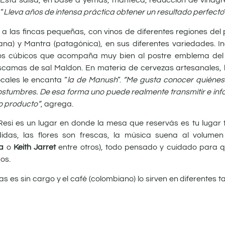
Esta salsa, en base a yemas, manteca, reducción de vinagr
 “
Lleva años de intensa práctica obtener un resultado perfecto
o a las fincas pequeñas, con vinos de diferentes regiones de
a) y Mantra (patagónica), en sus diferentes variedades. Incl
ros cúbicos que acompaña muy bien al postre emblema del 
escamas de sal Maldon. En materia de cervezas artesanales,
ocales le encanta “
la de Manush
”.
“Me gusta conocer quiénes
 costumbres. De esa forma uno puede realmente transmitir e i
do producto”
, agrega.
 Resi es un lugar en donde la mesa que reservás es tu lugar 
das, las flores son frescas, la música suena al volumen 
ra
o
Keith Jarret
entre otros), todo pensado y cuidado para q
os.
as es sin cargo y el café (colombiano) lo sirven en diferentes