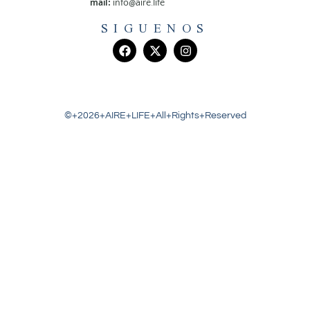
mail:
info@aire.life
SIGUENOS
©+2026+AIRE+LIFE+All+Rights+Reserved