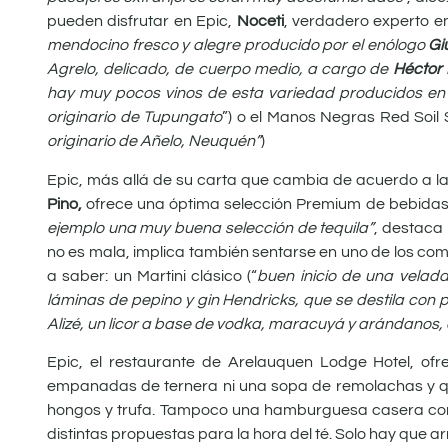
pueden disfrutar en Epic,
Noceti
, verdadero experto en
mendocino fresco y alegre producido por el enólogo
Gi
Agrelo, delicado, de cuerpo medio, a cargo de
Héctor 
hay muy pocos vinos de esta variedad producidos en
originario de Tupungato
”) o el Manos Negras Red Soil S
originario de Añelo, Neuquén”
)
Epic, más allá de su carta que cambia de acuerdo a la
Pino,
ofrece una óptima selección Premium de bebidas d
ejemplo una muy buena selección de tequila”
, destaca
no es mala, implica también sentarse en uno de los com
a saber: un Martini clásico (“
buen inicio de una velad
láminas de pepino y gin Hendricks, que se destila con p
Alizé, un licor a base de vodka, maracuyá y arándanos
Epic, el restaurante de Arelauquen Lodge Hotel, ofre
empanadas de ternera ni una sopa de remolachas y que
hongos y trufa. Tampoco una hamburguesa casera con 
distintas propuestas para la hora del té. Solo hay que a