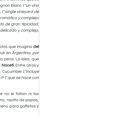
ignon Blanc (
“un vino
 (“
single vineyard de
romático y complejo:
nto de gran tipicidad,
 delicado y complejo,
platos que imagina
del
uir en Argentina, por
la pena. La idea, que
a
Noceti
. Entre otros y
nic Cucumber (
“incluye
 P (“
que se hace con
 no le faltan ni las
o, risotto de papas,
enú para golfistas y