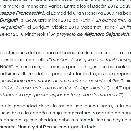
 la materia, menciona varios. Entre ellos el Bacán 2012 Sauv
useppe Franceschini
)
, el Lamadrid Gran Reserva 2009 Malbec,
Durigutti
), el Gewürztraminer 2012 de Rutini (“
un blanco muy a
 Argentina
”), el Durigutti Clásico 2010 Cabernet Franc (“
un ti
elect 2010 Pinot Noir (“
un proyecto de
Alejandro Sejanovich
,
s estaciones del año para el lucimiento de cada uno de los 
estiladas, entre ellas “
muchas de las que no es fácil conseg
Noceti
. Y menciona, además un par de tragos que bien valen 
odísimos sillones del bar para disfrutar los tragos que prepar
a inolvidable para saborear un menú por pasos
”), el Gin To
étalos de rosa, entre otros cientos de ingredientes”
) o el Trago
, al que se la agrega vino espumante y pulpa de maracuyá
”).
ce la posibilidad de disfrutar de una buena carta, a la que
so brie o la entraña a baja temperatura, vinagreta de pepin
panceta, queso cheddar, cebolla o tomate. Incluso hay un m
rrimarse.
Noceti y del Pino
se encargan de todo.