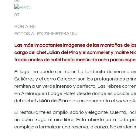
POR AIRE
FOTOS ALEX ZIMMERMANN
Las más impactantes imágenes de las montañas de los 
cargo del chef Julián del Pino y el sommelier y maitre N
tradicionales de hotel hasta menús de ocho pasos esp
E
l
lugar no puede ser mejor. La tardecita de verano av
Gutiérrez y el cerro Catedral son los protagonistas pr
remiten a un verde intenso y perfecto. Las liebres corr
En Arelauquen Lodge Hotel, desde donde es posible perc
del el chef
Julián del Pino
a quien acompaña el
sommelie
El restaurante es amplio, sobrio y elegante. Cuenta, inc
un buen trago al aire libre. Está abierto para todo p
complejo o formalizar una reserva, alcanza. No existen 