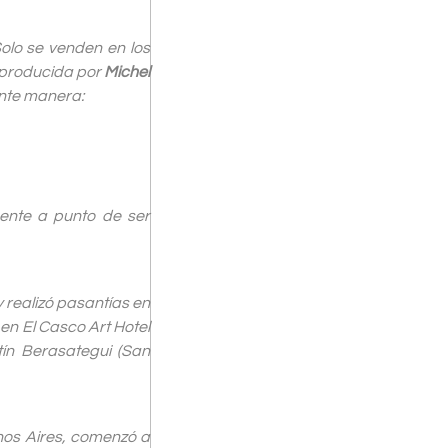
olo se venden en los
, producida por
Michel
ente manera:
ente a punto de ser
y realizó pasantías en
 en El Casco Art Hotel
rtín Berasategui (San
nos Aires, comenzó a