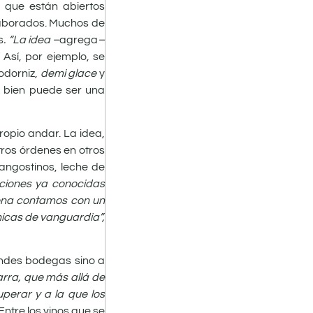
, que están abiertos
laborados. Muchos de
s
. “La idea –
agrega
–
.
Así, por ejemplo, se
odorniz,
demi glace
y
e bien puede ser una
ropio andar. La idea,
otros órdenes en otros
langostinos, leche de
aciones ya conocidas
cena contamos con un
nicas de vanguardia”,
randes bodegas sino a
arra, que más allá de
perar y a la que los
 Entre los vinos que se