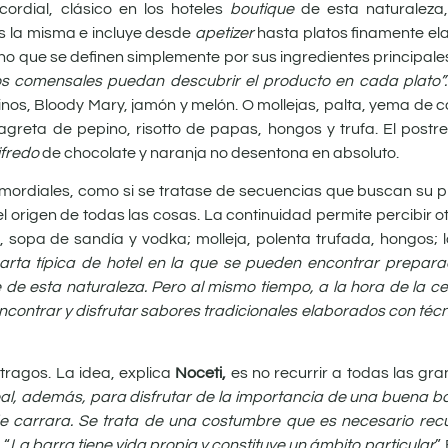
cordial, clásico en los hoteles
boutique
de esta naturaleza
es la misma e incluye desde
apetizer
hasta platos finamente e
ino que se definen simplemente por sus ingredientes principale
los comensales puedan descubrir el producto en cada plato”
inos, Bloody Mary, jamón y melón. O mollejas, palta, yema de c
agreta de pepino, risotto de papas, hongos y trufa. El postr
fredo
de chocolate y naranja no desentona en absoluto.
imordiales, como si se tratase de secuencias que buscan su p
el origen de todas las cosas. La continuidad permite percibir 
, sopa de sandía y vodka; molleja, polenta trufada, hongos; 
arta típica de hotel en la que se pueden encontrar prepar
e de esta naturaleza. Pero al mismo tiempo, a la hora de la 
contrar y disfrutar sabores tradicionales elaborados con téc
tragos. La idea, explica
Noceti,
es no recurrir a todas las g
ideal, además, para disfrutar de la importancia de una buena b
 de carrara. Se trata de una costumbre que es necesario recu
 “
La barra tiene vida propia y constituye un ámbito particular
”.