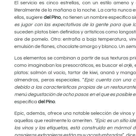
El servicio es cinco estrellas, con un estilo ameno y 
literalmente de la mañana a la noche. La carta nunca 
ellos, sugiere
del Pino
, no tienen un nombre específico s
es jugar con las expectativas de la gente para que 
suceden platos bien definidos y artísticos como langost
aire de pomelo. Otro: entraña a baja temperatura, vin
emulsión de flanes, chocolate amargo y blanco. Un
semi
Los elementos se combinan a partir de sus texturas pr
como imaginaban los presocráticos, es buscar el
arj
é, 
platos: salmón al vacío, tartar de kiwi, ananá y mango
almendras, peras especiales. “
Epic cuenta con una c
debido a las características propias de un restaurant
menú degustación de ocho pasos en el que es posible en
especifica
del Pino
.
Epic, además, ofrece una notable selección de vinos y 
aquellas que realmente lo ameriten.
“Epic es un sitio 
los vinos y las etiquetas, está construida en mármol
pasajeros extranjeros están muy acostumbrados
”, dice.