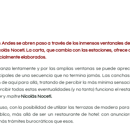
Andes se abren paso a través de los inmensos ventanales del
icolás Noceti. La carta, que cambia con las estaciones, ofrece 
ecialmente elaborados.
anza lentamente y por las amplias ventanas se puede apreciar
incipales de una secuencia que no termina jamás. Las canchas
en de aquí para allá, tratando de percibir la más mínima sensac
ibir todas estas eventualidades (y no tanto) funciona el rest
r
y
maitre
Nicolás Noceti.
luso, con la posibilidad de utilizar las terrazas de madera par
úblico, más allá de ser un restaurante de hotel: con anuncia
más trámites burocráticos que esos.