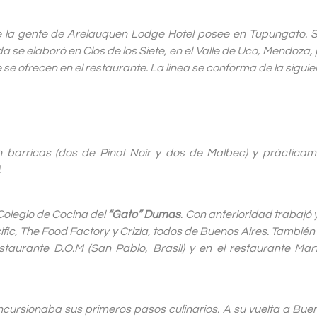
e la gente de Arelauquen Lodge Hotel posee en Tupungato. S
ida se elaboró en Clos de los Siete, en el Valle de Uco, Mendoza
 se ofrecen en el restaurante. La línea se conforma de la sigui
 barricas (dos de Pinot Noir y dos de Malbec) y prácticam
.
l Colegio de Cocina del
“Gato” Dumas
. Con anterioridad trabajó 
cific, The Food Factory y Crizia, todos de Buenos Aires. También
restaurante D.O.M (San Pablo, Brasil) y en el restaurante Ma
ncursionaba sus primeros pasos culinarios. A su vuelta a Bue