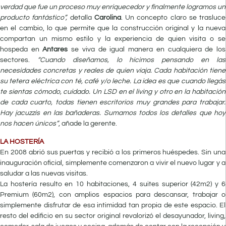
verdad que fue un proceso muy enriquecedor y finalmente logramos un
producto fantástico”,
detalla
Carolina
. Un concepto claro se trasluce
en el cambio, lo que permite que la construcción original y la nueva
compartan un mismo estilo y la experiencia de quien visita o se
hospeda en
Antares
se viva de igual manera en cualquiera de los
sectores.
“Cuando diseñamos, lo hicimos pensando en las
necesidades concretas y reales de quien viaja. Cada habitación tiene
su tetera eléctrica con té, café y/o leche. La idea es que cuando llegás
te sientas cómodo, cuidado. Un LSD en el living y otro en la habitación
de cada cuarto, todas tienen escritorios muy grandes para trabajar.
Hay jacuzzis en las bañaderas. Sumamos todos los detalles que hoy
nos hacen únicos”
, añade la gerente.
LA HOSTERÍA
En 2008 abrió sus puertas y recibió a los primeros huéspedes. Sin una
inauguración oficial, simplemente comenzaron a vivir el nuevo lugar y a
saludar a las nuevas visitas.
La hostería resulto en 10 habitaciones, 4 suites superior (42m2) y 6
Premium (60m2), con amplios espacios para descansar, trabajar o
simplemente disfrutar de esa intimidad tan propia de este espacio. El
resto del edificio en su sector original revalorizó el desayunador, living,