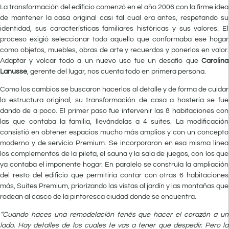
L
a
transformación del edificio comenzó en el año 2006 con la firme idea
de mantener la casa original casi tal cual era antes, respetando su
identidad, sus características familiares históricas y sus valores. El
proceso exigió seleccionar todo aquello que conformaba ese hogar
como objetos, muebles, obras de arte y recuerdos y ponerlos en valor.
Adaptar y volcar todo a un nuevo uso fue un desafío que
Carolina
Lanusse
, gerente del lugar, nos cuenta todo en primera persona.
Como los cambios se buscaron hacerlos al detalle y de forma de cuidar
la estructura original, su transformación de casa a hostería se fue
dando de a poco. El primer paso fue intervenir las 8 habitaciones con
las que contaba la familia, llevándolas a 4 suites. La modificación
consistió en obtener espacios mucho más amplios y con un concepto
moderno y de servicio Premium. Se incorporaron en esa misma línea
los complementos de la pileta, el sauna y la sala de juegos, con los que
ya contaba el imponente hogar. En paralelo se construía la ampliación
del resto del edificio que permitiría contar con otras 6 habitaciones
más, Suites Premium, priorizando las vistas al jardín y las montañas que
rodean al casco de la pintoresca ciudad donde se encuentra.
“Cuando haces una remodelación tenés que hacer el corazón a un
lado. Hay detalles de los cuales te vas a tener que despedir. Pero la