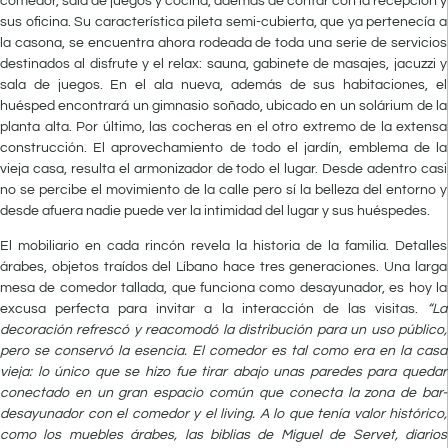
comedor, sala de juegos y cocina, además de contar con la recepción y
sus oficina. Su característica pileta semi-cubierta, que ya pertenecía a
la casona, se encuentra ahora rodeada de toda una serie de servicios
destinados al disfrute y el relax: sauna, gabinete de masajes, jacuzzi y
sala de juegos. En el ala nueva, además de sus habitaciones, el
huésped encontrará un gimnasio soñado, ubicado en un solárium de la
planta alta. Por último, las cocheras en el otro extremo de la extensa
construcción. El aprovechamiento de todo el jardín, emblema de la
vieja casa, resulta el armonizador de todo el lugar. Desde adentro casi
no se percibe el movimiento de la calle pero sí la belleza del entorno y
desde afuera nadie puede ver la intimidad del lugar y sus huéspedes.
El mobiliario en cada rincón revela la historia de la familia. Detalles
árabes, objetos traídos del Líbano hace tres generaciones. Una larga
mesa de comedor tallada, que funciona como desayunador, es hoy la
excusa perfecta para invitar a la interacción de las visitas.
“La
decoración refrescó y reacomodó la distribución para un uso público,
pero se conservó la esencia. El comedor es tal como era en la casa
vieja: lo único que se hizo fue tirar abajo unas paredes para quedar
conectado en un gran espacio común que conecta la zona de bar-
desayunador con el comedor y el living. A lo que tenía valor histórico,
como los muebles árabes, las biblias de Miguel de Servet, diarios