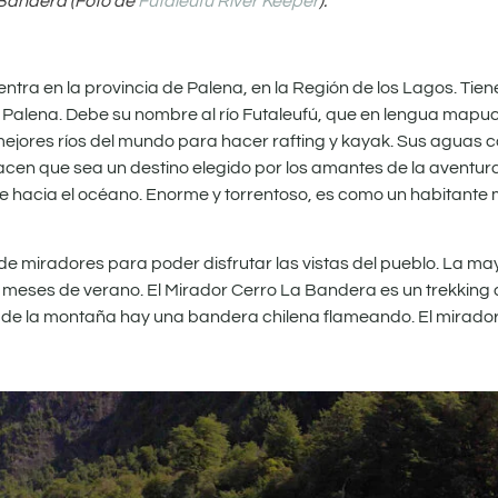
 Bandera (Foto de
Futaleufú River Keeper
).
ntra en la provincia de Palena, en la Región de los Lagos. Tie
on Palena. Debe su nombre al río Futaleufú, que en lengua mapuch
jores ríos del mundo para hacer rafting y kayak. Sus aguas c
en que sea un destino elegido por los amantes de la aventura. 
aje hacia el océano. Enorme y torrentoso, es como un habitante
e miradores para poder disfrutar las vistas del pueblo. La may
s meses de verano. El Mirador Cerro La Bandera es un trekking
 de la montaña hay una bandera chilena flameando. El mirador