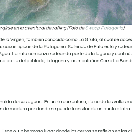
rgirse en la aventural de rafting (Foto de
Swoop Patagonia
).
r de la Virgen, también conocido como La Gruta, al cual se acc
us casas típicas de la Patagonia. Saliendo de Futaleufú y rode
l Agua. La ruta comienza rodeando parte de la laguna y contin
ena parte del poblado, la laguna y las montañas Cerro La Band
meralda de sus aguas. Es un río correntoso, típico de los valles
s de madera por donde se puede transitar de un punto al otro.
 Espejo, un hermoso lugar donde los cerros se reflejan en las 