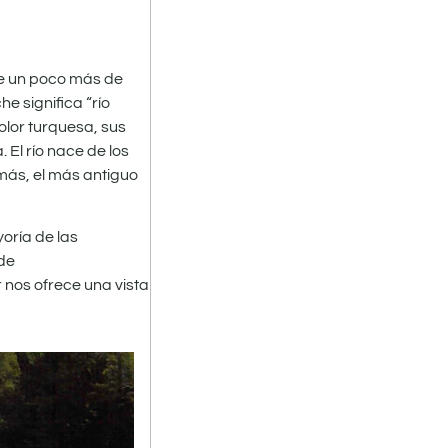
ne un poco más de
e significa “río
olor turquesa, sus
El río nace de los
 más, el más antiguo
oría de las
 de
 nos ofrece una vista