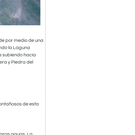
ede por medio de una
ando la Laguna
úa subiendo hacia
era y Piedra del
 montañosos de esta
claras aguas. La