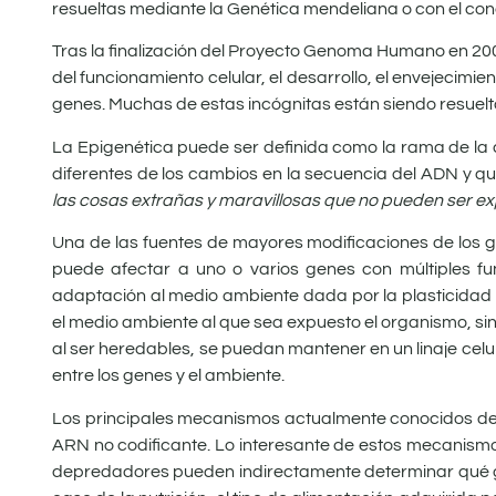
resueltas mediante la Genética mendeliana o con el co
Tras la finalización del Proyecto Genoma Humano en 20
del funcionamiento celular, el desarrollo, el envejecim
genes. Muchas de estas incógnitas están siendo resuelt
La Epigenética puede ser definida como la rama de la 
diferentes de los cambios en la secuencia del ADN y q
las cosas extrañas y maravillosas que no pueden ser exp
Una de las fuentes de mayores modificaciones de los ge
puede afectar a uno o varios genes con múltiples f
adaptación al medio ambiente dada por la plasticidad d
el medio ambiente al que sea expuesto el organismo, si
al ser heredables, se puedan mantener en un linaje celu
entre los genes y el ambiente.
Los principales mecanismos actualmente conocidos de re
ARN no codificante. Lo interesante de estos mecanismos 
depredadores pueden indirectamente determinar qué ge