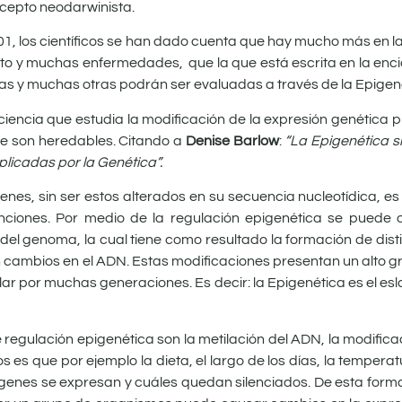
ncepto neodarwinista.
01, los científicos se han dado cuenta que hay mucho más en 
iento y muchas enfermedades, que la que está escrita en la enc
as y muchas otras podrán ser evaluadas a través de la Epigen
ciencia que estudia la modificación de la expresión genética
ue son heredables. Citando a
Denise Barlow
:
“La Epigenética s
licadas por la Genética”.
nes, sin ser estos alterados en su secuencia nucleotídica, es 
unciones. Por medio de la regulación epigenética se puede
el genoma, la cual tiene como resultado la formación de dist
n cambios en el ADN. Estas modificaciones presentan un alto gr
lar por muchas generaciones. Es decir: la Epigenética es el es
gulación epigenética son la metilación del ADN, la modificac
es que por ejemplo la dieta, el largo de los días, la temperat
nes se expresan y cuáles quedan silenciados. De esta forma