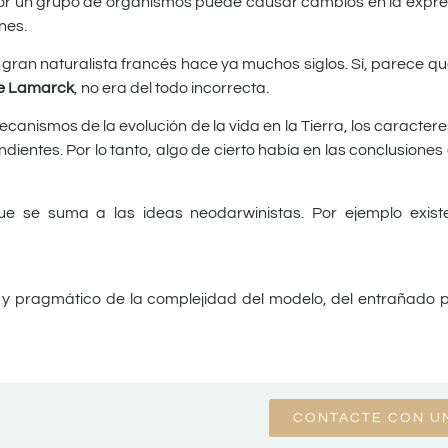
a por un grupo de organismos puede causar cambios en la expre
nes.
ran naturalista francés hace ya muchos siglos. Sí, parece que 
de Lamarck
, no era del todo incorrecta.
ecanismos de la evolución de la vida en la Tierra, los caracter
ientes. Por lo tanto, algo de cierto había en las conclusiones
se suma a las ideas neodarwinistas. Por ejemplo existen 
 y pragmático de la complejidad del modelo, del entrañado 
CONTACTE CON U