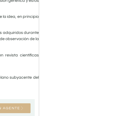
sión genética y estos
la idea, en principio
es adquiridos durante
 de observación de la
revista científicas
plano subyacente del
N AGENTE