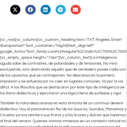
[vc_row][vc_column][vc_custom_heading text=”TXT: Ángeles Smart
@anquismart” font_container=”tag:h6|text_align:left”
google_fonts=”font_family:Lora%3Aregular%2Citalic%2C700%2C700it
[vc_empty_space height=”10px”][vc_column_text]La inteligencia
aguda sabe de contrastes, de polaridades y de tensiones. No mira
excluyendo, sino abarcando aquello que de verdadero posee cada uno
de los opuestos que se contraponen. No descansa en la primera
impresión y se esfuerza por no caer en lugares comunes. Va por la vía
difícil. A los filósofos que se destacaron por este tipo de inteligencia se
los llamó dialécticos y ejercitaron una lógica llena de sutilezas y rigor.
También la naturaleza avanza en esta sintonía de un continuo devenir
dialéctico. Hoy el panorama en flor de los Saucos, Guindos, Manzanos y
Ciruelos ya nos remite a sus frutos y a los licores y dulces que haremos
al final del verano. Quienes vivimos inmersos en un contexto natural no