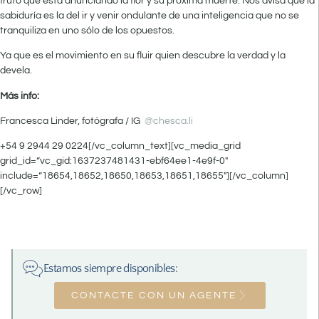
fruto que está anunciando la flor y su próxima muerte. Nos avisa que la
sabiduría es la del ir y venir ondulante de una inteligencia que no se
tranquiliza en uno sólo de los opuestos.
Ya que es el movimiento en su fluir quien descubre la verdad y la
devela.
Más info:
Francesca Linder, fotógrafa / IG
@chesca.li
+54 9 2944 29 0224[/vc_column_text][vc_media_grid
grid_id=”vc_gid:1637237481431-ebf64ee1-4e9f-0″
include=”18654,18652,18650,18653,18651,18655″][/vc_column]
[/vc_row]
Estamos siempre disponibles:
CONTACTE CON UN AGENTE