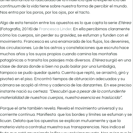
dimensionamos la radicalidad de la influencia que la experiencia del
continuum
de la vida tiene sobre nuestra forma de percibir el mundo.
Nos entra por los poros, por los ojos, por el tacto.
Algo de esta tensión entre los opuestos es lo que capta la serie
Etérea
(Fotografía, 2016) de
Francesca Linder
. En ella percibimos claramente
cómo los cuerpos, sin perder su gravidez, se esfuman y funden con el
movimiento. Francesca es una enamorada de los flujos, los devenires,
las circulaciones. La de los astros y constelaciones que escruta hace
muchos años y los suyos propios cuando camina las montañas
patagónicas o transita los paisajes más diversos.
Etérea
surgió en una
clase de danza donde si bien no pudo bailar por una lumbalgia,
tampoco se pudo quedar quieta. Cuenta que reptó, se arrastró, giró y
pivoteó en el piso. Encontró tiempos de obturación adecuados y su
cámara se acopló al ritmo y cadencia de las danzantes. En ese preciso
instante nació su certeza:
“Descubrí que a pesar de la contundente
materialidad de nuestros cuerpos, nuestra esencia es traslúcida”
.
Porque el arte también revela. Revela el movimiento universal y su
corriente continua. Manifiesta que los bordes y límites se esfuman y se
licuan. Delata que los opuestos se explican mutuamente y que la
materia vista a contraluz muestra sus transparencias. Nos indica el