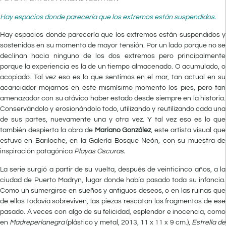
Hay espacios donde parecería que los extremos están suspendidos.
H
ay
espacios donde parecería que los extremos están suspendidos y
sostenidos en su momento de mayor tensión. Por un lado porque no se
declinan hacia ninguno de los dos extremos pero principalmente
porque la experiencia es la de un tiempo almacenado. O acumulado, o
acopiado. Tal vez eso es lo que sentimos en el mar, tan actual en su
acariciador mojarnos en este mismísimo momento los pies, pero tan
amenazador con su atávico haber estado desde siempre en la historia.
Conservándolo y erosionándolo todo, utilizando y reutilizando cada una
de sus partes, nuevamente una y otra vez. Y tal vez eso es lo que
también despierta la obra de
Mariano González
, este artista visual que
estuvo en Bariloche, en la Galería Bosque Neón, con su muestra de
inspiración patagónica
Playas Oscuras.
La serie surgió a partir de su vuelta, después de veinticinco años, a la
ciudad de Puerto Madryn, lugar donde había pasado toda su infancia.
Como un sumergirse en sueños y antiguos deseos, o en las ruinas que
de ellos todavía sobreviven, las piezas rescatan los fragmentos de ese
pasado. A veces con algo de su felicidad, esplendor e inocencia, como
en
Madreperlanegra
(plástico y metal, 2013, 11 x 11 x 9 cm.),
Estrella de