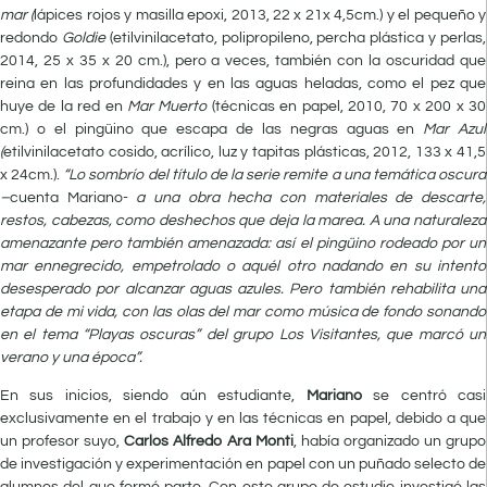
mar (
lápices rojos y masilla epoxi, 2013, 22 x 21x 4,5cm.) y el pequeño y
redondo
Goldie
(etilvinilacetato, polipropileno, percha plástica y perlas,
2014, 25 x 35 x 20 cm.), pero a veces, también con la oscuridad que
reina en las profundidades y en las aguas heladas, como el pez que
huye de la red en
Mar Muerto
(técnicas en papel, 2010, 70 x 200 x 30
cm.) o el pingüino que escapa de las negras aguas en
Mar Azul
(
etilvinilacetato cosido, acrílico, luz y tapitas plásticas, 2012, 133 x 41,5
x 24cm.).
“Lo sombrío del título de la serie remite a una temática oscura
–
cuenta Mariano-
a una obra hecha con materiales de descarte,
restos, cabezas, como deshechos que deja la marea. A una naturaleza
amenazante pero también amenazada: así el pingüino rodeado por un
mar ennegrecido, empetrolado o aquél otro nadando en su intento
desesperado por alcanzar aguas azules. Pero también rehabilita una
etapa de mi vida, con las olas del mar como música de fondo sonando
en el tema “Playas oscuras” del grupo Los Visitantes, que marcó un
verano y una época”.
En sus inicios, siendo aún estudiante,
Mariano
se centró casi
exclusivamente en el trabajo y en las técnicas en papel, debido a que
un profesor suyo,
Carlos Alfredo Ara Monti
, había organizado un grupo
de investigación y experimentación en papel con un puñado selecto de
alumnos del que formó parte. Con este grupo de estudio investigó las