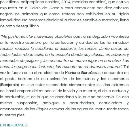
polietileno, polipropileno cosidos, 2014, medidas variables), que estuvo
expuesta en el Palais de Glace y está compuesta por diez cabezas
negras de animales que como trofeos son exhibidas en su rígida
inmovilidad. No podemos decidir si la obra es sensible o macabra, llena
de paz o desequilibrio.
“Me gusta reciclar materiales obsoletos que no se degradan –
confiesa
ante nuestro asombro por la perfección y calidad de los terminados-
reciclo, reutilizo lo cotidiano, el descarte, los restos. Junto cosas de
todos lados -de la calle, en la escuela donde doy clases, en bazares y
mercados de pulgas- y les encuentro un nuevo lugar en una obra. Las
coso, las pego o las incrusto, las rescato de su deterioro natural”.
Tal
vez la fuerza de la obra plástica de
Mariano González
se encuentre en
el gesto barroco de esa salvación de las ruinas y los escombros
(
Benjamin
), en ese estar suspendida siempre entre los dos extremos
del hostil amparo del mundo: el de la vida y la muerte, el de lo caduco y
lo perdurable, el de lo que se abandona y lo que se conserva. En esa
misma suspensión, ambigua y perturbadora, acariciadora y
amenazante, de las
Playas oscuras,
de las aguas del mar cuando tocan
nuestros pies.
EXHIBICIONES