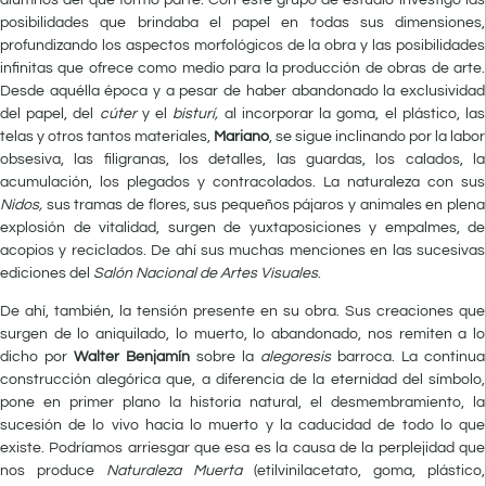
posibilidades que brindaba el papel en todas sus dimensiones,
profundizando los aspectos morfológicos de la obra y las posibilidades
infinitas que ofrece como medio para la producción de obras de arte.
Desde aquélla época y a pesar de haber abandonado la exclusividad
del papel, del
cúter
y el
bisturí,
al incorporar la goma, el plástico, las
telas y otros tantos materiales,
Mariano
, se sigue inclinando por la labor
obsesiva, las filigranas, los detalles, las guardas, los calados, la
acumulación, los plegados y contracolados. La naturaleza con sus
Nidos,
sus tramas de flores, sus pequeños pájaros y animales en plena
explosión de vitalidad, surgen de yuxtaposiciones y empalmes, de
acopios y reciclados. De ahí sus muchas menciones en las sucesivas
ediciones del
Salón Nacional de Artes Visuales
.
De ahí, también, la tensión presente en su obra. Sus creaciones que
surgen de lo aniquilado, lo muerto, lo abandonado, nos remiten a lo
dicho por
Walter Benjamín
sobre la
alegoresis
barroca. La continua
construcción alegórica que, a diferencia de la eternidad del símbolo,
pone en primer plano la historia natural, el desmembramiento, la
sucesión de lo vivo hacia lo muerto y la caducidad de todo lo que
existe. Podríamos arriesgar que esa es la causa de la perplejidad que
nos produce
Naturaleza Muerta
(etilvinilacetato, goma, plástico,