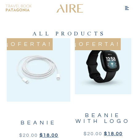
ALL PRODUCTS
¡OFERTA!
¡OFERTA!
BEANIE
WITH LOGO
BEANIE
$
20.00
$
18.00
$
20.00
$
18.00