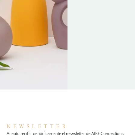
DH
CA
KA
KA
SA
LO
BL
LO
EVA
EVA
CHAN
CHAN
P
DEL
NEWSLETTER
Acepto recibir periódicamente el newsletter de AIRE Connections