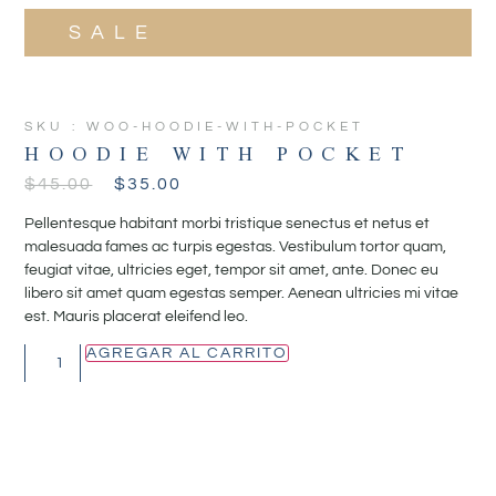
SALE
SKU : WOO-HOODIE-WITH-POCKET
HOODIE WITH POCKET
$
45.00
$
35.00
Pellentesque habitant morbi tristique senectus et netus et
malesuada fames ac turpis egestas. Vestibulum tortor quam,
feugiat vitae, ultricies eget, tempor sit amet, ante. Donec eu
libero sit amet quam egestas semper. Aenean ultricies mi vitae
est. Mauris placerat eleifend leo.
AGREGAR AL CARRITO