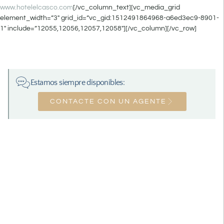
www.hotelelcasco.com
[/vc_column_text][vc_media_grid
element_width=”3″ grid_id=”vc_gid:1512491864968-a6ed3ec9-8901-
1″ include=”12055,12056,12057,12058″][/vc_column][/vc_row]
Estamos siempre disponibles:
CONTACTE CON UN AGENTE