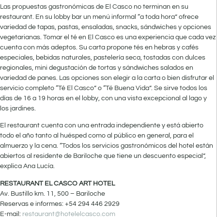
Las propuestas gastronómicas de El Casco no terminan en su
restaurant. En su lobby bar un menú informal “a toda hora” ofrece
variedad de tapas, pastas, ensaladas, snacks, sándwiches y opciones
vegetarianas. Tomar el té en El Casco es una experiencia que cada vez
cuenta con más adeptos. Su carta propone tés en hebras y cafés
especiales, bebidas naturales, pastelería seca, tostadas con dulces
regionales, mini degustación de tortas y sándwiches salados en
variedad de panes. Las opciones son elegir a la carta o bien disfrutar el
servicio completo “Té El Casco” o “Té Buena Vida”. Se sirve todos los
días de 16 a 19 horas en el lobby, con una vista excepcional al lago y
los jardines.
El restaurant cuenta con una entrada independiente y está abierto
todo el año tanto al huésped como al público en general, para el
almuerzo y la cena. “Todos los servicios gastronómicos del hotel están
abiertos al residente de Bariloche que tiene un descuento especial”,
explica Ana Lucía.
RESTAURANT EL CASCO ART HOTEL
Av. Bustillo km. 11, 500 – Bariloche
Reservas e informes: +54 294 446 2929
E-mail:
restaurant@hotelelcasco.com