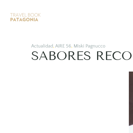
Actualidad
,
AIRE 56
,
Miski Pagnucco
SABORES RECOM