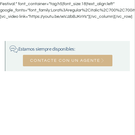
Festival:” font_container=”tag:h5|font_size:18|text_align:left”
google_fonts=”font_family:Lora%3Aregular%2Citalic%2C700%2C700it
[vc_video link=”https://youtu.be/wVJzbBJKnYs”][/vc_column][/vc_row]
Estamos siempre disponibles:
CONTACTE CON UN AGENTE