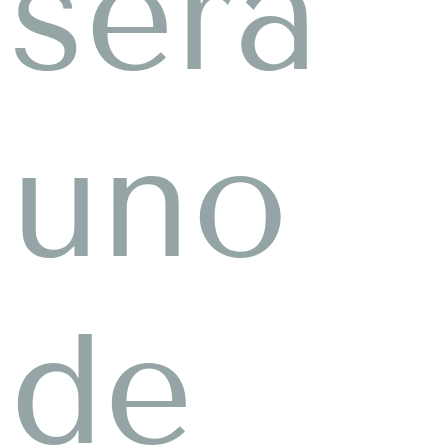
será
uno
de