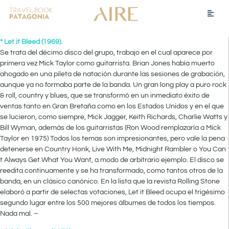
* Let it Bleed (1969).
Se trata del décimo disco del grupo, trabajo en el cual aparece por
primera vez Mick Taylor como guitarrista. Brian Jones había muerto
ahogado en una pileta de natación durante las sesiones de grabación,
aunque ya no formaba parte de la banda. Un gran long play a puro rock
& roll, country y blues, que se transformó en un inmediato éxito de
ventas tanto en Gran Bretaña como en los Estados Unidos y en el que
se lucieron, como siempre, Mick Jagger, Keith Richards, Charlie Watts y
Bill Wyman, además de los guitarristas (Ron Wood remplazaría a Mick
Taylor en 1975) Todos los temas son impresionantes, pero vale la pena
detenerse en Country Honk, Live With Me, Midnight Rambler o You Can
t Always Get What You Want, a modo de arbitrario ejemplo. El disco se
reedita continuamente y se ha transformado, como tantos otros de la
banda, en un clásico canónico. En la lista que la revista Rolling Stone
elaboró a partir de selectas votaciones, Let it Bleed ocupa el trigésimo
segundo lugar entre los 500 mejores álbumes de todos los tiempos.
Nada mal. –