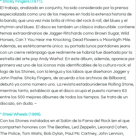
* Sticky Fingers (1971).
El trabajo, analizado en conjunto, ha sido considerado por la prensa
especializada como uno de los mejores en toda la extensa historia de
la banda, que una vez más brilla al ritmo del rock & roll, del blues y el
rhytmin and blues. El disco es también un clásico indiscutible: contiene
temas extraordinarios de Jagger-Ritchards como Brown Sugar, Wild
Horses, Can`t You Hear me Knocking, Dead Flowers o Moonligth Mile.
Además, es estéticamente único: su portada (unos pantalones jeans
con un cierre relámpago que realmente se habría) fue diseñada por la
estrella del arte pop Andy Warhol. En este álbum, además, aparece por
primera vez uno de los íconos más identificables de la cultura rock: el
logo de los Stones, con la lengua y los labios que diseñaron Jagger y
John Pashe. Sticky Fingers, de acuerdo a los archivos de Billboard,
debutó ya como número uno. La revista estadounidense Rolling Stone,
mientras tanto, estableció que el disco ocupa el puesto número 63
entre los 500 mejores álbumes de todos los tiempos. Se trata de un
discazo, sin duda. –
* Steel Wheels (1989).
Con los Stones instalados en el Salón de la Fama del Rock (en el que
comparten honores con The Beatles, Led Zeppelin, Leonard Cohen,
The Police, Tom Waits, Bob Dylan, Paul Mc Cartney, John Lennon,