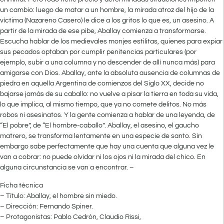
un cambio: luego de matar a un hombre, la mirada atroz del hijo de la
víctima (Nazareno Casero) le dice a los gritos lo que es, un asesino. A
partir de la mirada de ese pibe, Aballay comienza a transformarse.
Escucha hablar de los medievales monjes estilitas, quienes para expiar
sus pecados optaban por cumplir penitencias particulares (por
ejemplo, subir a una columna y no descender de allí nunca más) para
amigarse con Dios. Aballay, ante la absoluta ausencia de columnas de
piedra en aquella Argentina de comienzos del Siglo XX, decide no
bajarse jamás de su caballo: no vuelve a pisar la tierra en toda su vida,
lo que implica, al mismo tiempo, que ya no comete delitos. No más
robos ni asesinatos. Y la gente comienza a hablar de una leyenda, de
“El pobre”, de “El hombre-caballo”. Aballay, el asesino, el gaucho
matrero, se transforma lentamente en una especie de santo. Sin
embargo sabe perfectamente que hay una cuenta que alguna vez le
van a cobrar: no puede olvidar ni los ojos ni la mirada del chico. En
alguna circunstancia se van a encontrar. –
Ficha técnica
– Título: Aballay, el hombre sin miedo.
– Dirección: Fernando Spiner.
– Protagonistas: Pablo Cedrón, Claudio Rissi,