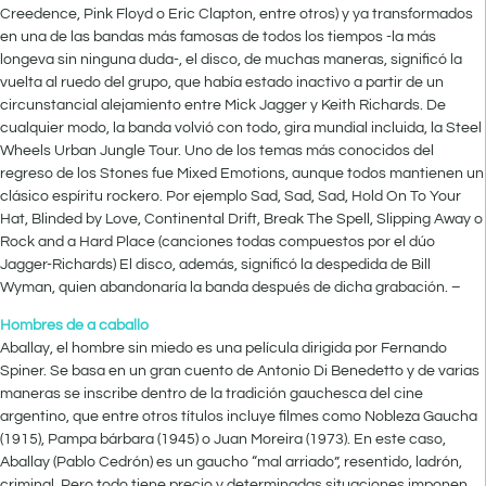
Creedence, Pink Floyd o Eric Clapton, entre otros) y ya transformados
en una de las bandas más famosas de todos los tiempos -la más
longeva sin ninguna duda-, el disco, de muchas maneras, significó la
vuelta al ruedo del grupo, que había estado inactivo a partir de un
circunstancial alejamiento entre Mick Jagger y Keith Richards. De
cualquier modo, la banda volvió con todo, gira mundial incluida, la Steel
Wheels Urban Jungle Tour. Uno de los temas más conocidos del
regreso de los Stones fue Mixed Emotions, aunque todos mantienen un
clásico espíritu rockero. Por ejemplo Sad, Sad, Sad, Hold On To Your
Hat, Blinded by Love, Continental Drift, Break The Spell, Slipping Away o
Rock and a Hard Place (canciones todas compuestos por el dúo
Jagger-Richards) El disco, además, significó la despedida de Bill
Wyman, quien abandonaría la banda después de dicha grabación. –
Hombres de a caballo
Aballay, el hombre sin miedo es una película dirigida por Fernando
Spiner. Se basa en un gran cuento de Antonio Di Benedetto y de varias
maneras se inscribe dentro de la tradición gauchesca del cine
argentino, que entre otros títulos incluye filmes como Nobleza Gaucha
(1915), Pampa bárbara (1945) o Juan Moreira (1973). En este caso,
Aballay (Pablo Cedrón) es un gaucho “mal arriado”, resentido, ladrón,
criminal. Pero todo tiene precio y determinadas situaciones imponen