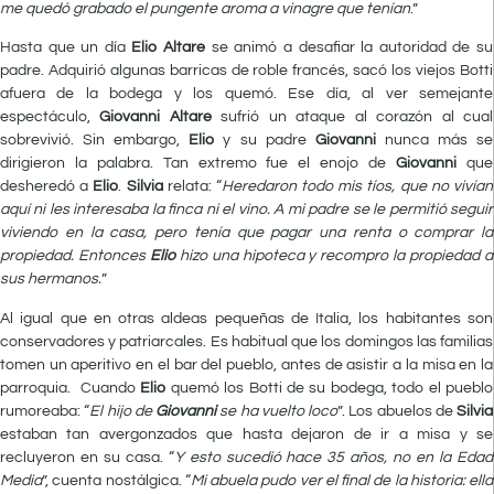
me quedó grabado el pungente aroma a vinagre que tenían
.”
Hasta que un día
Elio Altare
se animó a desafiar la autoridad de su
padre. Adquirió algunas barricas de roble francés, sacó los viejos Botti
afuera de la bodega y los quemó. Ese día, al ver semejante
espectáculo,
Giovanni Altare
sufrió un ataque al corazón al cual
sobrevivió. Sin embargo,
Elio
y su padre
Giovanni
nunca más se
dirigieron la palabra. Tan extremo fue el enojo de
Giovanni
que
desheredó a
Elio
.
Silvia
relata: “
Heredaron todo mis tíos, que no vivían
aquí ni les interesaba la finca ni el vino. A mi padre se le permitió seguir
viviendo en la casa, pero tenía que pagar una renta o comprar la
propiedad. Entonces
Elio
hizo una hipoteca y recompro la propiedad a
sus hermanos.
”
Al igual que en otras aldeas pequeñas de Italia, los habitantes son
conservadores y patriarcales. Es habitual que los domingos las familias
tomen un aperitivo en el bar del pueblo, antes de asistir a la misa en la
parroquia. Cuando
Elio
quemó los Botti de su bodega, todo el pueblo
rumoreaba: “
El hijo de
Giovanni
se ha vuelto loco
”. Los abuelos de
Silvia
estaban tan avergonzados que hasta dejaron de ir a misa y se
recluyeron en su casa. “
Y esto sucedió hace 35 años, no en la Edad
Media
”, cuenta nostálgica. “
Mi abuela pudo ver el final de la historia: ella