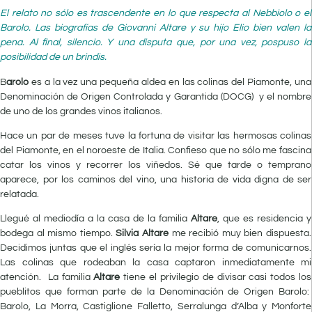
El relato no sólo es trascendente en lo que respecta al Nebbiolo o el
Barolo. Las biografías de Giovanni Altare y su hijo Elio bien valen la
pena. Al final, silencio. Y una disputa que, por una vez, pospuso la
posibilidad de un brindis.
B
arolo
es a la vez una pequeña aldea en las colinas del Piamonte, una
Denominación de Origen Controlada y Garantida (DOCG) y el nombre
de uno de los grandes vinos italianos.
Hace un par de meses tuve la fortuna de visitar las hermosas colinas
del Piamonte, en el noroeste de Italia. Confieso que no sólo me fascina
catar los vinos y recorrer los viñedos. Sé que tarde o temprano
aparece, por los caminos del vino, una historia de vida digna de ser
relatada.
Llegué al mediodía a la casa de la familia
Altare
, que es residencia y
bodega al mismo tiempo.
Silvia Altare
me recibió muy bien dispuesta.
Decidimos juntas que el inglés sería la mejor forma de comunicarnos.
Las colinas que rodeaban la casa captaron inmediatamente mi
atención. La familia
Altare
tiene el privilegio de divisar casi todos los
pueblitos que forman parte de la Denominación de Origen Barolo:
Barolo, La Morra, Castiglione Falletto, Serralunga d’Alba y Monforte