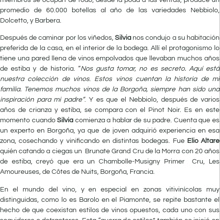
promedio de 60.000 botellas al año de las variedades Nebbiolo,
Dolcetto, y Barbera.
Después de caminar por los viñedos,
Silvia
nos condujo a su habitación
preferida de la casa, en el interior de la bodega. Allí el protagonismo lo
tiene una pared llena de vinos empolvados que llevaban muchos años
de estiba y de historia. “
Nos gusta tomar, no es secreto. Aquí está
nuestra colección de vinos
.
Estos vinos cuentan la historia de mi
familia. Tenemos muchos vinos de la Borgoña, siempre han sido una
inspiración para mi padre”
. Y es que el Nebbiolo, después de varios
años de crianza y estiba, se compara con el Pinot Noir. Es en este
momento cuando
Silvia
comienza a hablar de su padre. Cuenta que es
un experto en Borgoña, ya que de joven adquirió experiencia en esa
zona, cosechando y vinificando en distintas bodegas. Fue
Elio Altare
quién catando a ciegas un Brunate Grand Cru de la Morra con 20 años
de estiba, creyó que era un Chambolle-Musigny Primer Cru, Les
Amoureuses, de Côtes de Nuits, Borgoña, Francia.
En el mundo del vino, y en especial en zonas vitivinícolas muy
distinguidas, como lo es Barolo en el Piamonte, se repite bastante el
hecho de que coexistan estilos de vinos opuestos, cada uno con sus