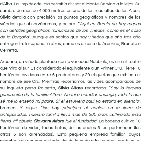
d’Alba. La limpidez del día permitía divisar el Monte Cervino a lo lejos. Su
cumbre de más de 4.000 metros es una de las más altas de los Alpes.
Silvia
detalla con precisión los puntos geográficos y nombres de los
viñedos que observábamos, y aclara: “
Aquí en Barolo no hay mapas
con detalles geográficos minuciosos de los viñedos, como es el caso
de la Borgoña
”. Aunque es sabido que hay viñedos que año tras año
entregan fruta superior a otros, como es el caso de Arborina, Brunate o
Cerretta.
Arborina, un viñedo plantado con la variedad Nebbiolo, es un anfiteatro
que mira al sur. Es considerado el equivalente a un Primer Cru. Tiene 10
hectáreas divididas entre 6 productores y 20 etiquetas que exhiben el
nombre de ese Cru. Mientras recorríamos las vides acompañados de
su inquieta perra Polpetta,
Silvia Altare
recordaba: “
Soy la tercera
generación de la familia Altare. No fui a estudiar enología, todo lo que
sé me lo enseñó mi padre. Si él estuviera aquí yo estaría en silencio
”,
bromea. Y sigue: “
No hay príncipes ni nobles en la línea de
antepasados, nuestra familia lleva más de 200 años cultivando esta
tierra. Mi abuelo
Giovanni Altare
fue el fundador.
” La bodega cultiva 10
hectáreas de vides, todas tintas, de las cuales 5 les pertenecen (las
otras 5 son arrendadas). Esta pequeña empresa familiar, cuyos
miembros se ocupan de todo, desde la poda a las ventas, produce un