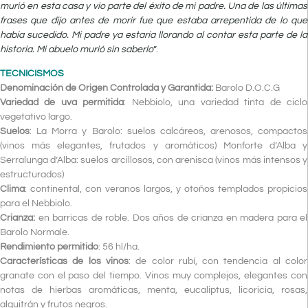
murió en esta casa y vio parte del éxito de mi padre. Una de las últimas
frases que dijo antes de morir fue que estaba arrepentida de lo que
había sucedido. Mi padre ya estaría llorando al contar esta parte de la
historia. Mi abuelo murió sin saberlo
”.
TECNICISMOS
Denominación de Origen Controlada y Garantida:
Barolo D.O.C.G
Variedad de uva permitida
: Nebbiolo, una variedad tinta de ciclo
vegetativo largo.
Suelos
: La Morra y Barolo: suelos calcáreos, arenosos, compactos
(vinos más elegantes, frutados y aromáticos) Monforte d’Alba y
Serralunga d’Alba: suelos arcillosos, con arenisca (vinos más intensos y
estructurados)
Clima
: continental, con veranos largos, y otoños templados propicios
para el Nebbiolo.
Crianza:
en barricas de roble. Dos años de crianza en madera para el
Barolo Normale.
Rendimiento permitido
: 56 hl/ha.
Características de los vinos
: de color rubí, con tendencia al color
granate con el paso del tiempo. Vinos muy complejos, elegantes con
notas de hierbas aromáticas, menta, eucaliptus, licoricia, rosas,
alquitrán y frutos negros.