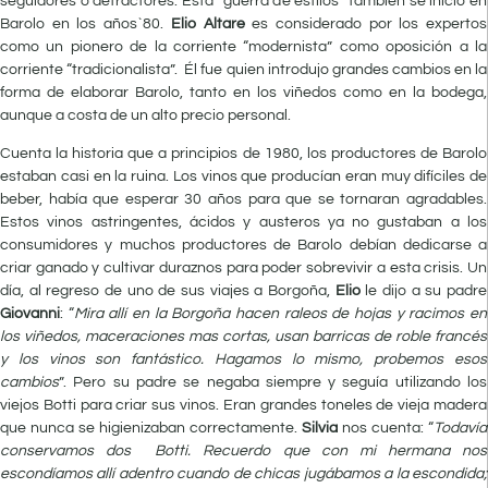
seguidores o detractores. Esta “guerra de estilos” también se inició en
Barolo en los años`80.
Elio Altare
es considerado por los expertos
como un pionero de la corriente “modernista” como oposición a la
corriente “tradicionalista”. Él fue quien introdujo grandes cambios en la
forma de elaborar Barolo, tanto en los viñedos como en la bodega,
aunque a costa de un alto precio personal.
Cuenta la historia que a principios de 1980, los productores de Barolo
estaban casi en la ruina. Los vinos que producían eran muy difíciles de
beber, había que esperar 30 años para que se tornaran agradables.
Estos vinos astringentes, ácidos y austeros ya no gustaban a los
consumidores y muchos productores de Barolo debían dedicarse a
criar ganado y cultivar duraznos para poder sobrevivir a esta crisis. Un
día, al regreso de uno de sus viajes a Borgoña,
Elio
le dijo a su padre
Giovanni
: “
Mira allí en la Borgoña hacen raleos de hojas y racimos en
los viñedos, maceraciones mas cortas, usan barricas de roble francés
y los vinos son fantástico. Hagamos lo mismo, probemos esos
cambios
”. Pero su padre se negaba siempre y seguía utilizando los
viejos Botti para criar sus vinos. Eran grandes toneles de vieja madera
que nunca se higienizaban correctamente.
Silvia
nos cuenta: “
Todavía
conservamos dos Botti. Recuerdo que con mi hermana nos
escondíamos allí adentro cuando de chicas jugábamos a la escondida;