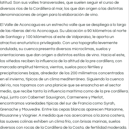
latitud. Son sus valles transversales, que suelen seguir el curso de
diversos ríos de la Cordillera al mar, los que dan origen a las distintas
denominaciones de origen para la elaboración de vino.
El Valle de Aconcagua es un estrecho valle que se despliega a lo largo
de las riberas del río Aconcagua. Su ubicación a 90 kilómetros al norte
de Santiago y 100 kilómetros al este de Valparaíso, le aporta un
atractivo enoturístico privilegiado. Con una topografía levemente
ondulada, su cuenca presenta diversos microclimas, suelos y
orientaciones que dan origen a distintos estilos de vino. Hacia el este,
los viñedos reciben la influencia de la altitud de la pre cordillera, con
marcada amplitud térmica, vientos, suelos poco fértiles y
precipitaciones bajas, alrededor de los 200 milímetros concentrados
en el invierno, típicos de un clima mediterráneo. Siguiendo la cuenca
del río, nos topamos con una planicie que se ensancha en el sector
medio, que recibe tanto la influencia marítima como de la pre cordillera.
Aquí, junto con Cabernet Sauvignon, Carmenere y Merlot,
encontramos variedades típicas del sur de Francia como Syrah,
Grenache y Mouvedre. Entre las cepas blancas aparecen Marsanne,
Rousanne y Viognier. A medida que nos acercamos a la zona costera,
las suaves colinas exhiben un clima frío, con brisas marinas, suelos
diversos con rocas de la Cordillera de la Costa, de fertilidad moderada.