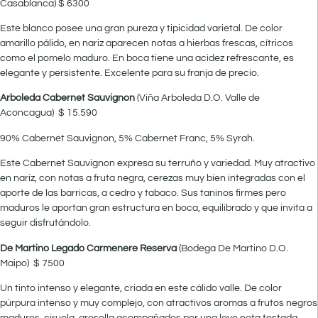
Casablanca) $ 6300
Este blanco posee una gran pureza y tipicidad varietal. De color
amarillo pálido, en nariz aparecen notas a hierbas frescas, cítricos
como el pomelo maduro. En boca tiene una acidez refrescante, es
elegante y persistente. Excelente para su franja de precio.
Arboleda Cabernet Sauvignon
(Viña Arboleda D.O. Valle de
Aconcagua) $ 15.590
90% Cabernet Sauvignon, 5% Cabernet Franc, 5% Syrah.
Este Cabernet Sauvignon expresa su terruño y variedad. Muy atractivo
en nariz, con notas a fruta negra, cerezas muy bien integradas con el
aporte de las barricas, a cedro y tabaco. Sus taninos firmes pero
maduros le aportan gran estructura en boca, equilibrado y que invita a
seguir disfrutándolo.
De Martino Legado Carmenere Reserva
(Bodega De Martino D.O.
Maipo) $ 7500
Un tinto intenso y elegante, criada en este cálido valle. De color
púrpura intenso y muy complejo, con atractivos aromas a frutos negros
maduros, ciruela, grosella acompañados por una leve nota tostada,