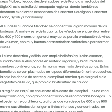
cepa Malbec, llegada desde el sudoeste de Francia a mediados del
Siglo XI, es la estrella del encepado regional, donde también se
destacan excelentes exponentes de Cabernet Sauvignon, Cabernet
Franc, Syrah y Chardonnay.
Al sur de la ciudad de Mendoza se concentran la gran mayoría de las
bodegas. Al norte y este de la capital, los viñedos se encuentran entre
los 600 y 700 msnm, en general muy aptos para la producción de vinos
de volumen, con muy buenas características varietales o para formar
cortes.
El clima desértico y cálido, con amplia heliofanía y lluvias escasas,
sumado a los suelos pobres en materia orgánica, y la altura de las
cumbres cordilleranas, son la marca registrada de estas zonas. Estos
beneficios se ven plasmados en la poca diferenciación entre cosechas,
la baja incidencia de pestes y la amplitud térmica que alarga el ciclo
vegetativo de la vid, que propicia la viticultura de calidad.
La región de Maipú se encuentra al sudeste de la capital. Es una zona
muy tradicional, con gran concentración de renombradas bodegas. En
el pedemonte cordillerano, a alturas que van desde los 600 a los 900
msnm, sus viñedos dan origen a tintos intensos y concentrados, en