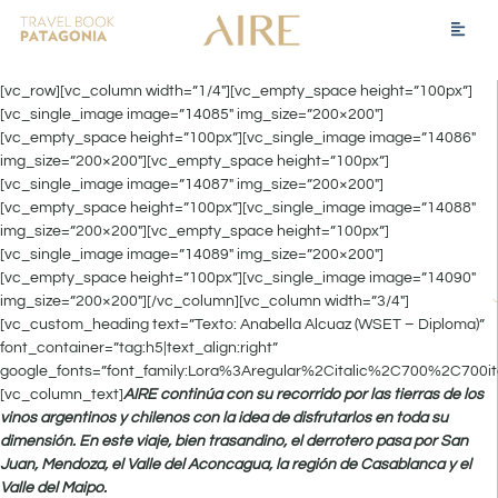
[vc_row][vc_column width=”1/4″][vc_empty_space height=”100px”]
[vc_single_image image=”14085″ img_size=”200×200″]
[vc_empty_space height=”100px”][vc_single_image image=”14086″
img_size=”200×200″][vc_empty_space height=”100px”]
[vc_single_image image=”14087″ img_size=”200×200″]
[vc_empty_space height=”100px”][vc_single_image image=”14088″
img_size=”200×200″][vc_empty_space height=”100px”]
[vc_single_image image=”14089″ img_size=”200×200″]
[vc_empty_space height=”100px”][vc_single_image image=”14090″
img_size=”200×200″][/vc_column][vc_column width=”3/4″]
[vc_custom_heading text=”Texto: Anabella Alcuaz (WSET – Diploma)”
font_container=”tag:h5|text_align:right”
google_fonts=”font_family:Lora%3Aregular%2Citalic%2C700%2C700it
[vc_column_text]
AIRE continúa con su recorrido por las tierras de los
vinos argentinos y chilenos con la idea de disfrutarlos en toda su
dimensión. En este viaje, bien trasandino, el derrotero pasa por San
Juan, Mendoza, el Valle del Aconcagua, la región de Casablanca y el
Valle del Maipo.