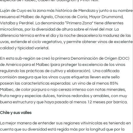
especial de Malbec, Cabernet Sauvignon y Pinot Noir.
Luján de Cuyo es la zona más histórica de Mendoza y junto a su nombre
resuena el Malbec de Agrelo, Chacras de Coria, Mayor Drummond,
Vistalba y Perdriel. La denominada “Primera Zona” tiene diferentes
microclimas, por la diversidad de altura sobre el nivel del mar. La
diferencia térmica entre el día y la noche desacelera la madurez de las
uvas, extiende el ciclo vegetativo, y permite obtener vinos de excelente
calidad y tipicidad varietal.
En esta sub-región se creó la primera Denominación de Origen (DOC)
de América para el Malbec (para proteger la excelencia de los vinos
regulando las prácticas de cultivo y elaboración). Una calificada
comisión asegura que los vinos cuyas etiquetas lleven este sello
posean las características esperadas: un vino de al menos 85%
Malbec, de color púrpura o rojo cereza intenso con notas minerales,
fruta negra y especias dulces, taninos redondos y amables, con muy
buena estructura y que haya pasado al menos 12 meses por barrica.
Chile y sus valles
La mejor manera de entender sus regiones vitivinícolas es teniendo en
cuenta que su diversidad está regida más por la longitud que por la