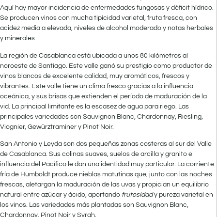
Aquí hay mayor incidencia de enfermedades fungosas y déficit hídrico.
Se producen vinos con mucha tipicidad varietal, fruta fresca, con
acidez media a elevada, niveles de alcohol moderado y notas herbales
y minerales.
La región de Casablanca está ubicada a unos 80 kilómetros al
noroeste de Santiago. Este valle ganó su prestigio como productor de
vinos blancos de excelente calidad, muy aromáticos, frescos y
vibrantes. Este valle tiene un clima fresco gracias a la influencia
oceánica, y sus brisas que extienden el período de maduración de la
vid. La principal limitante es la escasez de agua para riego. Las
principales variedades son Sauvignon Blanc, Chardonnay, Riesling,
Viognier, Gewürztraminer y Pinot Noir.
San Antonio y Leyda son dos pequeñas zonas costeras al sur del Valle
de Casablanca. Sus colinas suaves, suelos de arcilla y granito e
influencia del Pacífico le dan una identidad muy particular. La corriente
fría de Humboldt produce nieblas matutinas que, junto con las noches
frescas, aletargan la maduración de las uvas y propician un equilibrio
natural entre azúcar y ácido, aportando
frutosidad
y pureza varietal en
los vinos. Las variedades más plantadas son Sauvignon Blanc,
Chardonnay, Pinot Noir y Syrah.