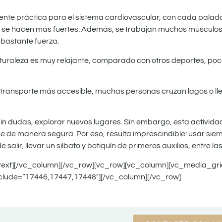
lente práctica para el sistema cardiovascular, con cada pala
es se hacen más fuertes. Además, se trabajan muchos músculos 
a bastante fuerza.
naturaleza es muy relajante, comparado con otros deportes, poc
e transporte más accesible, muchas personas cruzan lagos o ll
 sin dudas, explorar nuevos lugares. Sin embargo, esta activid
se de manera segura. Por eso, resulta imprescindible: usar si
alir, llevar un silbato y botiquín de primeros auxilios, entre las
_text][/vc_column][/vc_row][vc_row][vc_column][vc_media_gr
lude=”17446,17447,17448″][/vc_column][/vc_row]