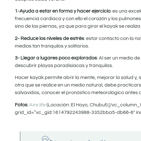
1-Ayuda a estar en forma y hacer ejercicio
: es una exce
frecuencia cardíaca y con ello el corazón y los pulmon
sino de las piernas, ya que para girar el kayak se realiz
2- Reduce los niveles de estrés
: estar contacto con la 
medios tan tranquilos y solitarios.
3- Llegar a lugares poco explorados
: Al ser un medio d
descubrir playas paradisíacas y tranquilas.
Hacer kayak permite abrir la mente, mejorar la salud y,
otra que se realice en un medio natural, debe practicar
salvavidas, conocer el pronóstico meteorológico antes de s
Fotos
:
Aire.life
(Locación: El Hoyo, Chubut).[/vc_column
grid_id=”vc_gid:1614792243988-3352bba5-db66-6″ inc