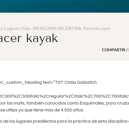
 y Lugares Viejo
,
PATAGONIA ARGENTINA
,
Razones para
acer kayak
COMPARTIR /
c_custom_heading text=”TXT: Cintia Soldatich
%2C300%2C300italic%2Cregular%2Citalic%2C700%2C700itali
or los Inuits, también conocidos como Esquimales, para cruzar 
e utiliza ya que tiene más de 4.500 años.
o de los lugares predilectos para la práctica de esta discipli