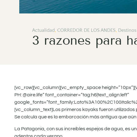
Actualidad
,
CORREDOR DE LOS ANDES
,
Destinos
3 razones para h
[vc_row][vc_column][vc_empty_space height=”10px”][v
PH: @aire.life” font_container=”tag:h6|text_align:left”
google_fonts=”font_family:Lato%3A100%2C100italic
[vc_column_text]Los primeros kayaks fueron utilizados p
Se calcula que es la embarcación más antigua que aún s
La Patagonia, con sus increíbles espejos de agua, es un
adeptos cada verano.