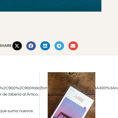
 SHARE
c%2C900%2C900italic|font_style:400%20regular%3A400%3An
de Siberia al Ártico.
na que suma nuevos