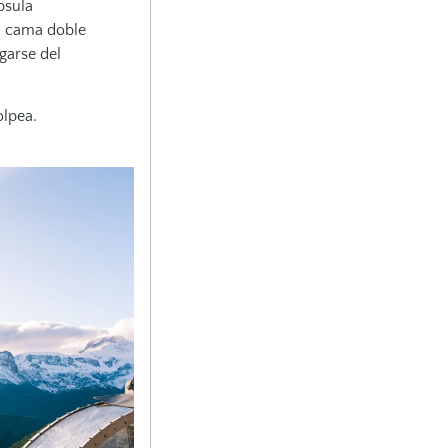
psula
a: cama doble
garse del
olpea.