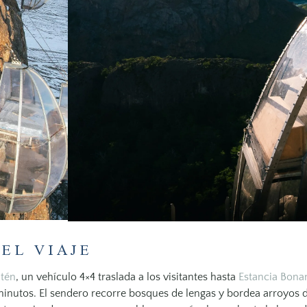
EL VIAJE
ltén
, un vehículo 4×4 traslada a los visitantes hasta
Estancia Bona
inutos. El sendero recorre bosques de lengas y bordea arroyos d