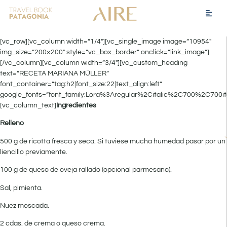
[vc_row][vc_column width=”1/4″][vc_single_image image=”10954″
img_size=”200×200″ style=”vc_box_border” onclick=”link_image”]
[/vc_column][vc_column width=”3/4″][vc_custom_heading
text=”RECETA MARIANA MÜLLER”
font_container=”tag:h2|font_size:22|text_align:left”
google_fonts=”font_family:Lora%3Aregular%2Citalic%2C700%2C700it
[vc_column_text]
Ingredientes
Relleno
500 g de ricotta fresca y seca. Si tuviese mucha humedad pasar por un
lien­cillo previamente.
100 g de queso de oveja rallado (opcional parmesano).
Sal, pimienta.
Nuez moscada.
2 cdas. de crema o queso crema.