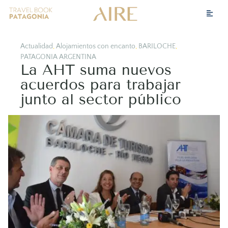
Actualidad
,
Alojamientos con encanto
,
BARILOCHE
,
PATAGONIA ARGENTINA
La AHT suma nuevos
acuerdos para trabajar
junto al sector público