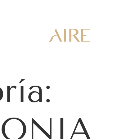
ría:
GONIA