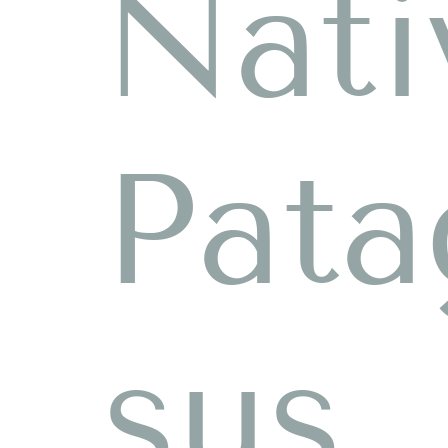
Nati
Pata
sus