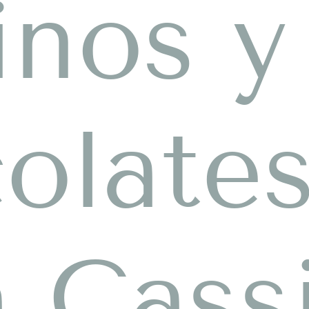
inos y
olate
 Cass