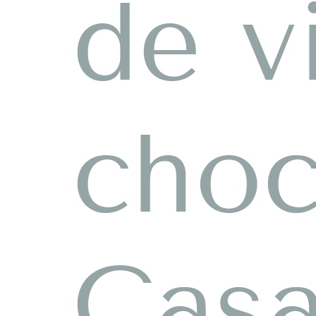
de v
choc
Casa