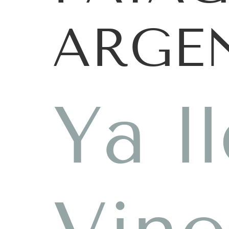
ARGE
Ya l