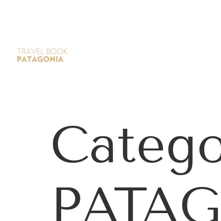
Catego
PATA