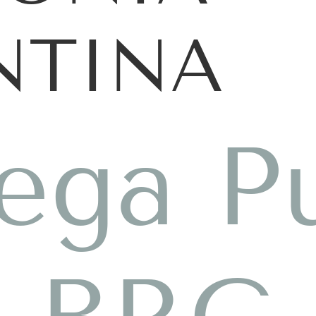
NTINA
lega P