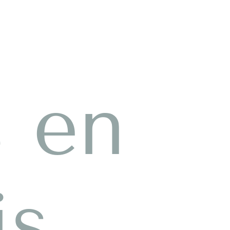
s en
is