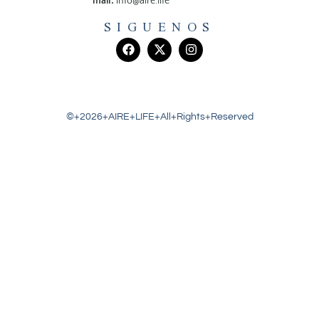
mail:
info@aire.life
SIGUENOS
©+2026+AIRE+LIFE+All+Rights+Reserved