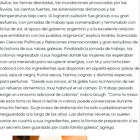
dulce, las tierras desoladas, las inundaciones provocadas por las
lluvias, los vientos fuertes, las extensísimas distancias y las
temperaturas bajo cero. Si lograron subsistir fue gracias a su gran
esfuerzo, con jornadas de trabajo que comenzaban y terminaban con
la luz de sol, al apoyo del gobierno argentino y a la excelente relación
que entablaron con los pueblos originarios”, explica Andrés, licenciado
en Ciencias Políticas y Relaciones Internacionales y gran estudioso de
la historia de sus raíces galesas. Finalizada la jornada de trabajo, los
colonos regresaban a sus hogares donde las mujeres los esperaban
con una merienda para recuperar energías, con té y una torta bien
calórica con los ingredientes que disponían en aquella época: pasas de
uva, azúcar negra, frutos secos, harina, cognac y distintas especias
para perfumar. “Desde sus inicios, el té galés tuvo la intención de ser
un refuerzo alimenticio, muy habitual en el campo. El trabajo pesado
exige un consumo adicional de calorías”, indica Gough. “Como la masa
de esta torta no lleva ni leche ni crema, puede conservarse durante
mucho tiempo. Su proceso de elaboración ha sido cuidadosamente
resguardado a lo largo de los años. Las distintas recetas no suelen
variar en cuanto a sus ingredientes, pero la forma de preparación sí es
un secreto bien guardado por cada familia galesa”, agrega.