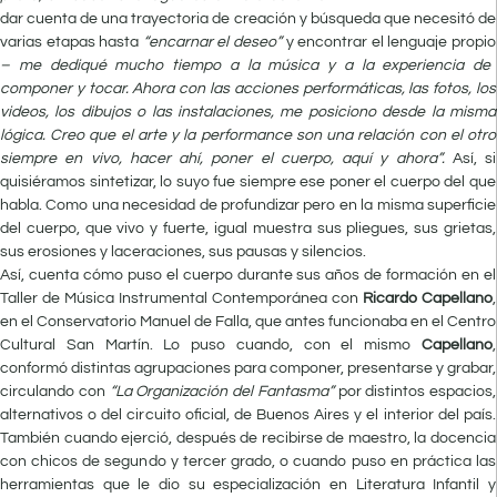
dar cuenta de una trayectoria de creación y búsqueda que necesitó de
varias etapas hasta
“encarnar el deseo”
y encontrar el lenguaje propio
– me dediqué mucho tiempo a la música y a la experiencia de
componer y tocar. Ahora con las acciones performáticas, las fotos, los
videos, los dibujos o las instalaciones, me posiciono desde la misma
lógica. Creo que el arte y la performance son una relación con el otro
siempre en vivo, hacer ahí, poner el cuerpo, aquí y ahora”.
Así, si
quisiéramos sintetizar, lo suyo fue siempre ese poner el cuerpo del que
habla. Como una necesidad de profundizar pero en la misma superficie
del cuerpo, que vivo y fuerte, igual muestra sus pliegues, sus grietas,
sus erosiones y laceraciones, sus pausas y silencios.
Así, cuenta cómo puso el cuerpo durante sus años de formación en el
Taller de Música Instrumental Contemporánea con
Ricardo Capellano
,
en el Conservatorio Manuel de Falla, que antes funcionaba en el Centro
Cultural San Martín. Lo puso cuando, con el mismo
Capellano
,
conformó distintas agrupaciones para componer, presentarse y grabar,
circulando con
“La Organización del Fantasma”
por distintos espacios,
alternativos o del circuito oficial, de Buenos Aires y el interior del país.
También cuando ejerció, después de recibirse de maestro, la docencia
con chicos de segundo y tercer grado, o cuando puso en práctica las
herramientas que le dio su especialización en Literatura Infantil y