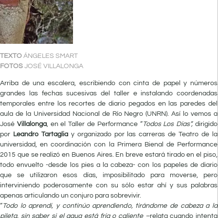
TEXTO
ÁNGELES SMART
FOTOS
JOSÉ VILLALONGA
A
rriba
de una escalera, escribiendo con cinta de papel y números
grandes las fechas sucesivas del taller e instalando coordenadas
temporales entre los recortes de diario pegados en las paredes del
aula de la Universidad Nacional de Río Negro (UNRN). Así lo vemos a
José
Villalonga
, en el Taller de Performance “
Todos Los Días”,
dirigido
por
Leandro Tartaglia
y organizado por las carreras de Teatro de la
universidad, en coordinación con la Primera Bienal de Performance
2015 que se realizó en Buenos Aires. En breve estará tirado en el piso,
todo envuelto -desde los pies a la cabeza- con los papeles de diario
que se utilizaron esos días, imposibilitado para moverse, pero
interviniendo poderosamente con su sólo estar ahí y sus palabras
apenas articulando un conjuro para sobrevivir.
“
Todo lo aprendí, y continúo aprendiendo, tirándome de cabeza a la
pileta, sin saber si el agua está fría o caliente –
relata cuando intenta