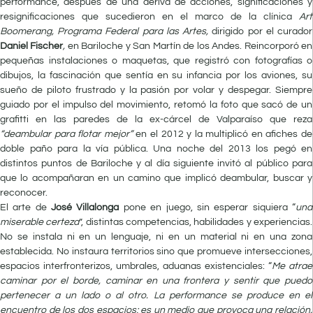
performance, después de una deriva de acciones, significaciones y
resignificaciones que sucedieron en el marco de la clínica
Art
Boomerang, Programa Federal para las Artes,
dirigido por el curador
Daniel Fischer
,
en Bariloche y San Martín de los Andes. Reincorporó en
pequeñas instalaciones o maquetas, que registró con fotografías o
dibujos, la fascinación que sentía en su infancia por los aviones, su
sueño de piloto frustrado y la pasión por volar y despegar. Siempre
guiado por el impulso del movimiento, retomó la foto que sacó de un
grafitti en las paredes de la ex-cárcel de Valparaíso que reza
“deambular para flotar mejor”
en el 2012 y la multiplicó en afiches de
doble paño para la vía pública. Una noche del 2013 los pegó en
distintos puntos de Bariloche y al día siguiente invitó al público para
que lo acompañaran en un camino que implicó deambular, buscar y
reconocer.
El arte de
José Villalonga
pone en juego, sin esperar siquiera “
una
miserable certeza
”, distintas competencias, habilidades y experiencias.
No se instala ni en un lenguaje, ni en un material ni en una zona
establecida. No instaura territorios sino que promueve intersecciones,
espacios interfronterizos, umbrales, aduanas existenciales: “
Me atrae
caminar por el borde, caminar en una frontera y sentir que puedo
pertenecer a un lado o al otro. La performance se produce en el
encuentro de los dos espacios; es un medio que provoca una relación.