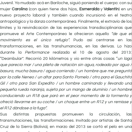
Juvenil. Ya mudado acá en Bariloche, siguió poniendo el cuerpo: con su
mujer
Carolina
(con quien tiene dos hijos,
Esmeralda
y
Valentín
) en un
nuevo proyecto laboral y también cuando incursionó en el teatro
antropológico y la danza contemporánea. Finalmente, el extravío de los
límites y la reivindicación de las experiencias transdisciplinarias que
promueve el Arte Contemporáneo le ofrecieron aquello
“de que el
movimiento es el único refugio”.
Pudo así centrarse en las
transformaciones, en las transhumancias, en las derivas. Lo hizo
durante la
Performance
realizada el 10 de agosto del 2013:
“Deambular”. Recorrió 20 kilómetros y vio entre otras cosas “
un lago
que parecía mar / una pileta de natación sin agua, rodeada por agua /
basura, mucha basura / agua corriendo / un hombre que me preguntó
por la calle Neneo / un altar para Santo Pomelo / otro para el Gauchito
Gil / otro para San Expedito / un hombre caminando y llevando una
pequeña rueda naranja, sujeta por un mango de aluminio / un hombre
conduciendo un R18 que paró en el peor momento de la tormenta y
ofreció llevarme en su coche / un choque entre un R12 y un remisse y
el R12 dándose a la fuga”.
Sus distintas propuestas promueven la circulación, las
transmutaciones, las transformaciones. Invitado por artistas de Santa
Cruz de la Sierra (Bolivia), en marzo del 2013 se cortó el pelo en una