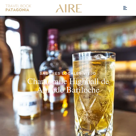
SABORES LOCALES VIEJO
Chamomile Highball de
Almado Bariloche