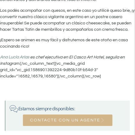
Los podés acompañar con quesos, en este caso yo utilicé queso brie, ¡y
convertir nuestro clásico vigilante argentino en un postre casero
insuperable!
Se puede acompañar un clásico cheesecake, se pueden
hacer Tartas Tatin de membrillos y acompañarlos con crema fresca.
¡Espero se animen es muy fácil y disfrutemos de este otoño en casa
cocinando rico!
Ana Lucía Arias
es chef ejecutiva en El Casco Art Hotel, seguila en
Instagram.
[/vc_column_text][vc_media_grid
grid_id=”vc_gid:1586901392224-9d80b10f-b54d-3″
include=”16582,16579,16580″][/vc_column][/vc_row]
Estamos siempre disponibles:
CONTACTE CON UN AGENTE