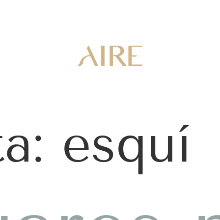
ta:
esquí