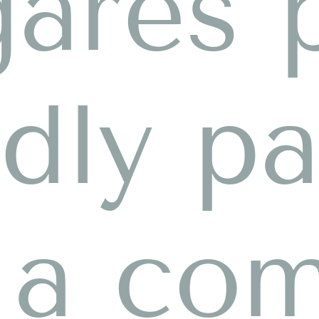
gares 
ndly p
r a co