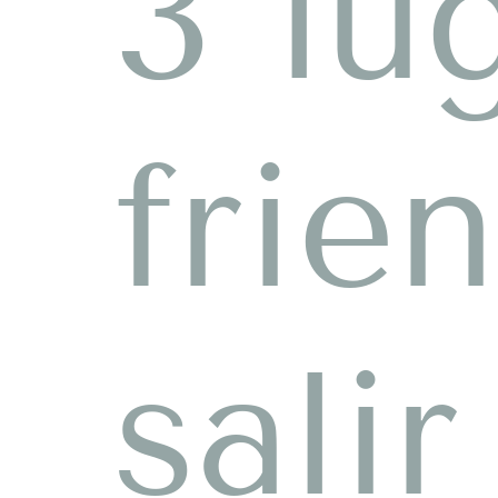
3 lu
frie
sali