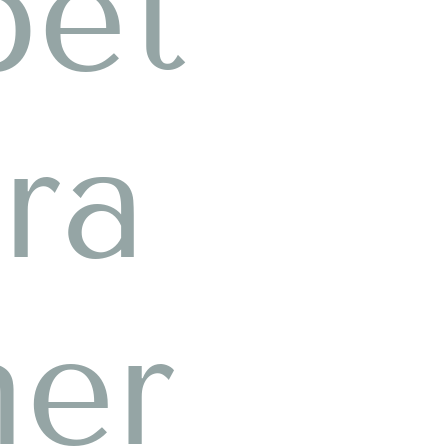
pet
ara
mer