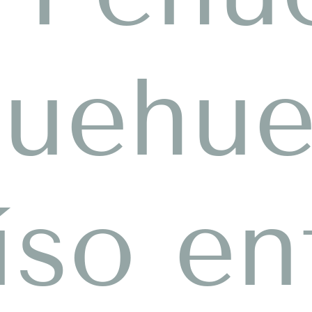
uehue
íso en