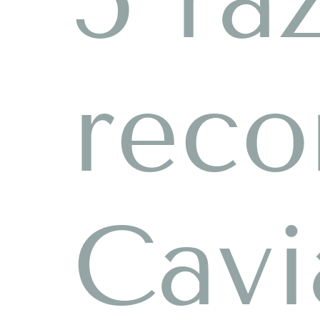
reco
Cavi