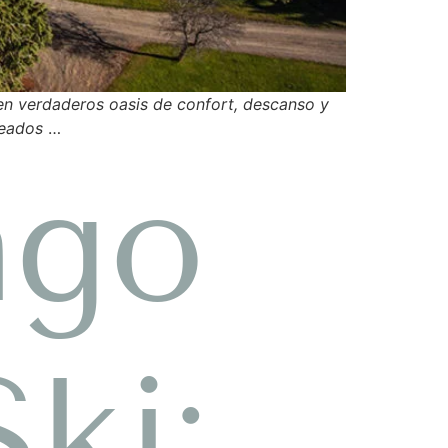
en verdaderos oasis de confort, descanso y
deados
…
ago
ki: