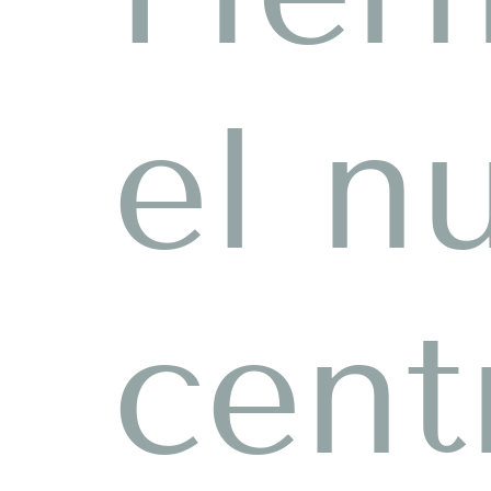
el n
cent