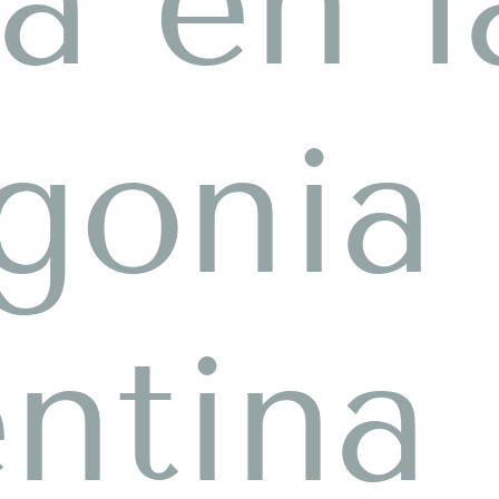
a en l
gonia
ntina