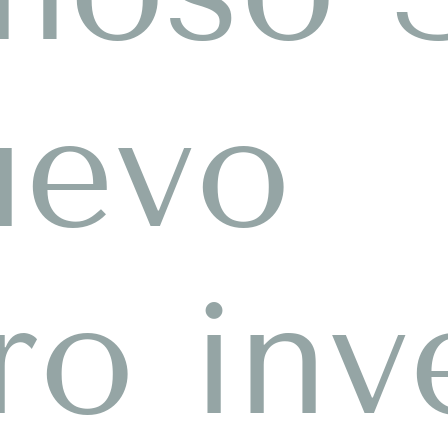
uevo
ro inv