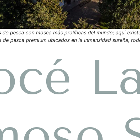
s de pesca con mosca más prolíficas del mundo; aquí exist
es de pesca premium ubicados en la inmensidad sureña, ro
océ L
oso S