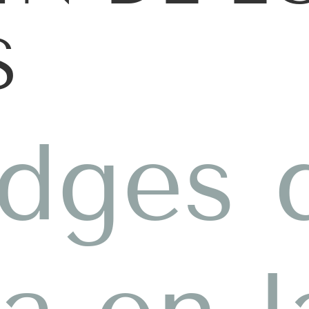
S
dges 