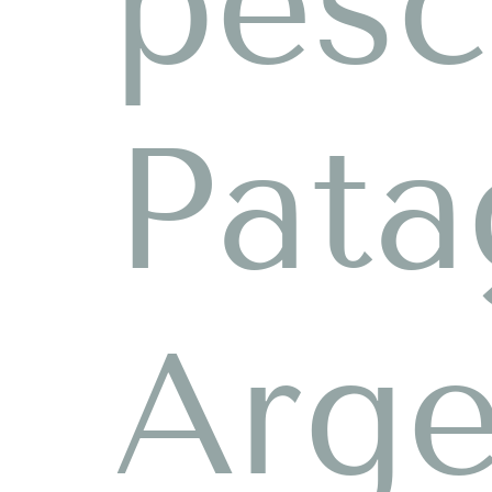
pesc
Pata
Arge