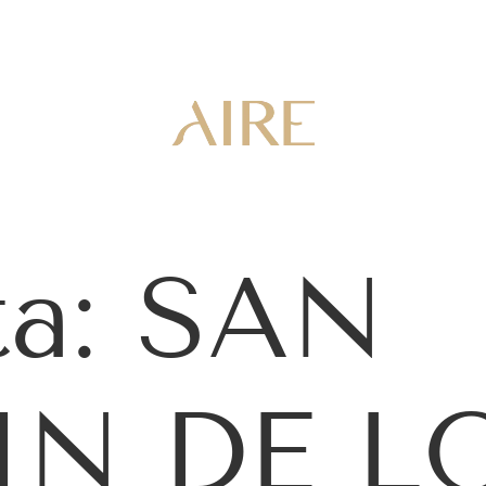
ta:
SAN
N DE L