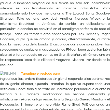
ya que la inmensa mayoría de sus temas no sólo son inolvidables:
además se han transformado en clásicos indiscutidos. Para
comprobarlo sólo hay que mencionar a The Logical Song, Goodbye
Stranger, Take de long way, Just Another Nervous Wreck o la
mismísima Breakfast in América, de sonido tan delicadamente
particular: la canción se convirtió en el paradigma perfecto de todo el
trabajo. Todos los temas fueron concebidos por Rick Davies y Roger
Hodgson, dupla que se amaría y odiaría, alternativamente, durante
toda la trayectoria de la banda. El disco, que aún sigue sonando en las
selecciones de cualquier musicalizador de FM con buen gusto, también
alcanzó el tercer puesto en ventas en Gran Bretaña y el número uno en
las respetadas listas de la Billboard Magazine. Discazo. Por donde se lo
escuche. –
Tarantino en estado puro
Inglourious Basterds (o Bastardos sin gloria) responde a los parámetros
de su genial director, Quentin Tarantino, lo que ya supone toda una
definición. Sobre todo si se trata de una mirada personal que cuenta la
historia a su manera, modificando los hechos (deliberada y
artísticamente) a su antojo respecto a la Segunda Guerra Mundial y el
Holocausto. El teniente primero Aldo Raine (Brad Pitt) comanda un
grupo de soldados cuya única misión, palabras más, balas menos, es