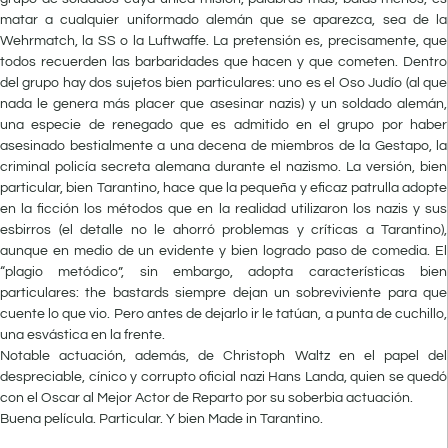
matar a cualquier uniformado alemán que se aparezca, sea de la
Wehrmatch, la SS o la Luftwaffe. La pretensión es, precisamente, que
todos recuerden las barbaridades que hacen y que cometen. Dentro
del grupo hay dos sujetos bien particulares: uno es el Oso Judío (al que
nada le genera más placer que asesinar nazis) y un soldado alemán,
una especie de renegado que es admitido en el grupo por haber
asesinado bestialmente a una decena de miembros de la Gestapo, la
criminal policía secreta alemana durante el nazismo. La versión, bien
particular, bien Tarantino, hace que la pequeña y eficaz patrulla adopte
en la ficción los métodos que en la realidad utilizaron los nazis y sus
esbirros (el detalle no le ahorró problemas y críticas a Tarantino),
aunque en medio de un evidente y bien logrado paso de comedia. El
“plagio metódico”, sin embargo, adopta características bien
particulares: the bastards siempre dejan un sobreviviente para que
cuente lo que vio. Pero antes de dejarlo ir le tatúan, a punta de cuchillo,
una esvástica en la frente.
Notable actuación, además, de Christoph Waltz en el papel del
despreciable, cínico y corrupto oficial nazi Hans Landa, quien se quedó
con el Oscar al Mejor Actor de Reparto por su soberbia actuación.
Buena película. Particular. Y bien Made in Tarantino.