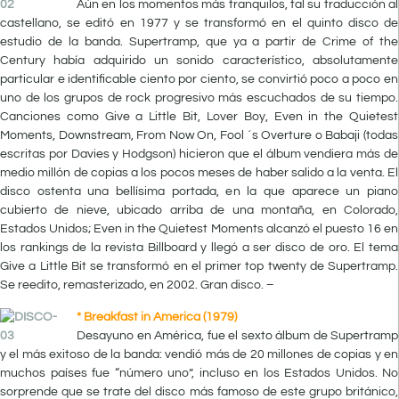
Aún en los momentos más tranquilos, tal su traducción al
castellano, se editó en 1977 y se transformó en el quinto disco de
estudio de la banda. Supertramp, que ya a partir de Crime of the
Century había adquirido un sonido característico, absolutamente
particular e identificable ciento por ciento, se convirtió poco a poco en
uno de los grupos de rock progresivo más escuchados de su tiempo.
Canciones como Give a Little Bit, Lover Boy, Even in the Quietest
Moments, Downstream, From Now On, Fool ´s Overture o Babaji (todas
escritas por Davies y Hodgson) hicieron que el álbum vendiera más de
medio millón de copias a los pocos meses de haber salido a la venta. El
disco ostenta una bellísima portada, en la que aparece un piano
cubierto de nieve, ubicado arriba de una montaña, en Colorado,
Estados Unidos; Even in the Quietest Moments alcanzó el puesto 16 en
los rankings de la revista Billboard y llegó a ser disco de oro. El tema
Give a Little Bit se transformó en el primer top twenty de Supertramp.
Se reedito, remasterizado, en 2002. Gran disco. –
* Breakfast in America (1979)
Desayuno en América, fue el sexto álbum de Supertramp
y el más exitoso de la banda: vendió más de 20 millones de copias y en
muchos países fue “número uno”, incluso en los Estados Unidos. No
sorprende que se trate del disco más famoso de este grupo británico,