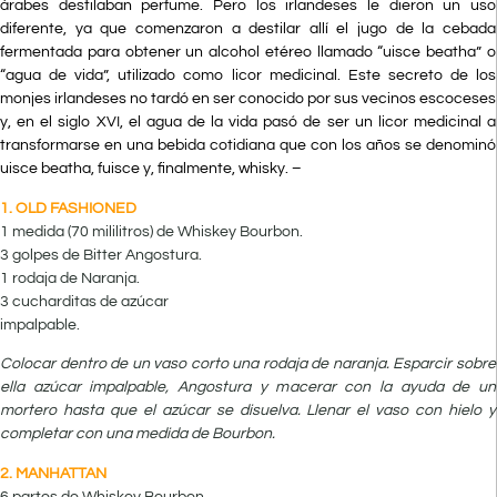
árabes destilaban perfume. Pero los irlandeses le dieron un uso
diferente, ya que comenzaron a destilar allí el jugo de la cebada
fermentada para obtener un alcohol etéreo llamado “uisce beatha” o
“agua de vida”, utilizado como licor medicinal. Este secreto de los
monjes irlandeses no tardó en ser conocido por sus vecinos escoceses
y, en el siglo XVI, el agua de la vida pasó de ser un licor medicinal a
transformarse en una bebida cotidiana que con los años se denominó
uisce beatha, fuisce y, finalmente, whisky. –
1. OLD FASHIONED
1 medida (70 mililitros) de Whiskey Bourbon.
3 golpes de Bitter Angostura.
1 rodaja de Naranja.
3 cucharditas de azúcar
impalpable.
Colocar dentro de un vaso corto una rodaja de naranja. Esparcir sobre
ella azúcar impalpable, Angostura y macerar con la ayuda de un
mortero hasta que el azúcar se disuelva. Llenar el vaso con hielo y
completar con una medida de Bourbon.
2. MANHATTAN
6 partes de Whiskey Bourbon.