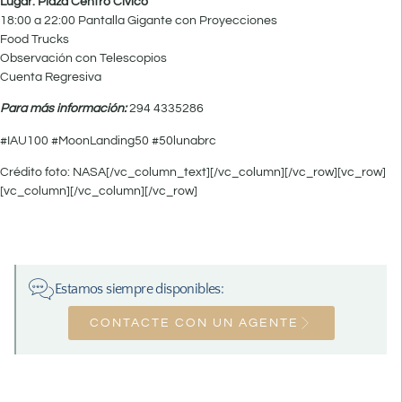
Lugar: Plaza Centro Cívico
18:00 a 22:00 Pantalla Gigante con Proyecciones
Food Trucks
Observación con Telescopios
Cuenta Regresiva
Para más información:
294 4335286
#IAU100 #MoonLanding50 #50lunabrc
Crédito foto: NASA[/vc_column_text][/vc_column][/vc_row][vc_row]
[vc_column][/vc_column][/vc_row]
Estamos siempre disponibles:
CONTACTE CON UN AGENTE