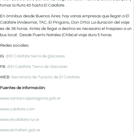
tomar la Ruta 40 hasta El Calafate.
En ómnibus desde Buenos Aires: hay varias empresas que llegan a El
Calafate (Andesmar, TAC, El Pingüino, Don Otto). La duración del viaje
es de 36 horas. Antes de llegar a destino es necesario el traspaso a un
bus local. Desde Puerto Natales (Chile) el viaje dura 5 horas.
Redes sociales:
IG
@El Calafate tierra de glaciares
FB:
@El Calafate Tierra de Glaciares
WEB:
Secretaría de Turismo de El Calafate
Fuentes de información:
www.santacruzpatagonia.gob.ar
www.calafate.com
www.elcalafate.tur.ar
www.elchalten.gob.ar