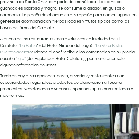
provincia de Santa Cruz- son parte del menú local. La carne de
guanaco es sabrosa y magra, se consume al asador, en guisos o
carpaccio. La picaña de choique es otra opción para comer jugosa, en
general se acompaña con hierbas locales y frutos típicos como las
bayas del árbol del Calafate.
Algunos de los restaurantes más exclusivos en la ciudad de El
Calafate: “
La Bahía
” (del Hotel Mirador del Lago) , “
Le Volpi Bistró
Puertas adentro
” (donde el chef recibe a los comensales en su propia
casa) o “
Iglú
” (del Esplendor Hotel Calafate) , por mencionar solo
algunas referencias gourmet.
También hay otras opciones: bares, pizzerías y restaurantes con
especialidades regionales, productos de elaboración artesanal,
propuestas vegetarianas y veganas, opciones aptas para celíacos y
mucho más.