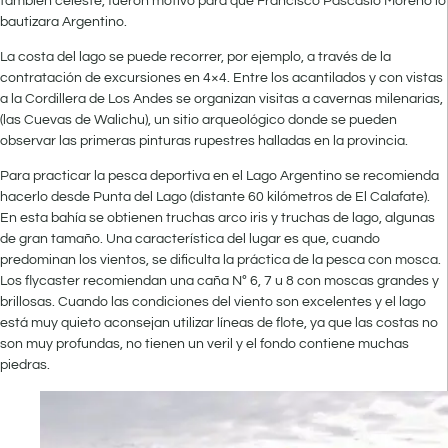
también celeste, fueron motivo para que Francisco Pascasio Moreno lo
bautizara Argentino.
La costa del lago se puede recorrer, por ejemplo, a través de la
contratación de excursiones en 4×4. Entre los acantilados y con vistas
a la Cordillera de Los Andes se organizan visitas a cavernas milenarias,
(las Cuevas de Walichu), un sitio arqueológico donde se pueden
observar las primeras pinturas rupestres halladas en la provincia.
Para practicar la pesca deportiva en el Lago Argentino se recomienda
hacerlo desde Punta del Lago (distante 60 kilómetros de El Calafate).
En esta bahía se obtienen truchas arco iris y truchas de lago, algunas
de gran tamaño. Una característica del lugar es que, cuando
predominan los vientos, se dificulta la práctica de la pesca con mosca.
Los flycaster recomiendan una caña Nº 6, 7 u 8 con moscas grandes y
brillosas. Cuando las condiciones del viento son excelentes y el lago
está muy quieto aconsejan utilizar líneas de flote, ya que las costas no
son muy profundas, no tienen un veril y el fondo contiene muchas
piedras.