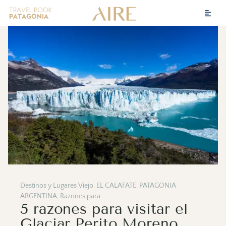
Destinos y Lugares Viejo
,
EL CALAFATE
,
PATAGONIA
ARGENTINA
,
Razones para
5 razones para visitar el
Glaciar Perito Moreno