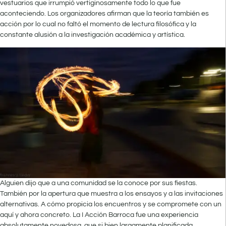
vestuarios que irrumpió vertiginosamente todo lo que fue
aconteciendo. Los organizadores afirman que la teoría también es
acción por lo cual no faltó el momento de lectura filosófica y la
constante alusión a la investigación académica y artística.
Alguien dijo que a una comunidad se la conoce por sus fiestas.
También por la apertura que muestra a los ensayos y a las invitaciones
alternativas. A cómo propicia los encuentros y se compromete con un
aquí y ahora concreto. La I Acción Barroca fue una experiencia
absolutamente novedosa, que si bien largamente planificada,