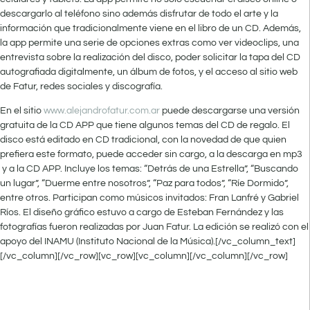
descargarlo al teléfono sino además disfrutar de todo el arte y la
información que tradicionalmente viene en el libro de un CD. Además,
la app permite una serie de opciones extras como ver videoclips, una
entrevista sobre la realización del disco, poder solicitar la tapa del CD
autografiada digitalmente, un álbum de fotos, y el acceso al sitio web
de Fatur, redes sociales y discografía.
En el sitio
www.alejandrofatur.com.ar
puede descargarse una versión
gratuita de la CD APP que tiene algunos temas del CD de regalo. El
disco está editado en CD tradicional, con la novedad de que quien
prefiera este formato, puede acceder sin cargo, a la descarga en mp3
y a la CD APP. Incluye los temas: “Detrás de una Estrella”, “Buscando
un lugar”, “Duerme entre nosotros”, “Paz para todos”, “Ríe Dormido”,
entre otros. Participan como músicos invitados: Fran Lanfré y Gabriel
Ríos. El diseño gráfico estuvo a cargo de Esteban Fernández y las
fotografías fueron realizadas por Juan Fatur. La edición se realizó con el
apoyo del INAMU (Instituto Nacional de la Música).[/vc_column_text]
[/vc_column][/vc_row][vc_row][vc_column][/vc_column][/vc_row]