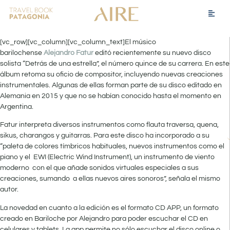
[vc_row][vc_column][vc_column_text]El músico
barilochense
Alejandro Fatur
editó recientemente su nuevo disco
solista “Detrás de una estrella”, el número quince de su carrera. En este
álbum retoma su oficio de compositor, incluyendo nuevas creaciones
instrumentales. Algunas de ellas forman parte de su disco editado en
Alemania en 2015 y que no se habían conocido hasta el momento en
Argentina.
Fatur interpreta diversos instrumentos como flauta traversa, quena,
sikus, charangos y guitarras. Para este disco ha incorporado a su
“paleta de colores tímbricos habituales, nuevos instrumentos como el
piano y el EWI (Electric Wind Instrument), un instrumento de viento
moderno con el que añade sonidos virtuales especiales a sus
creaciones, sumando a ellas nuevos aires sonoros”, señala el mismo
autor.
La novedad en cuanto a la edición es el formato CD APP, un formato
creado en Bariloche por Alejandro para poder escuchar el CD en
celulares y tablets. La app permite no sólo escuchar el disco online o