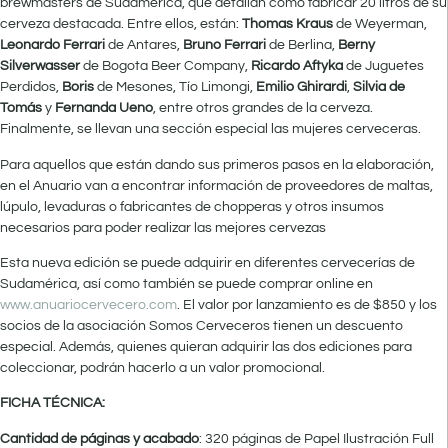
brewmasters de Sudamérica, que detallan cómo fabricar 20 litros de su
cerveza destacada. Entre ellos, están:
Thomas Kraus
de Weyerman,
Leonardo Ferrari
de Antares,
Bruno Ferrari
de Berlina,
Berny
Silverwasser
de Bogota Beer Company,
Ricardo Aftyka
de Juguetes
Perdidos,
Boris
de Mesones, Tío Limongi,
Emilio Ghirardi
,
Silvia de
Tomás
y
Fernanda Ueno
, entre otros grandes de la cerveza.
Finalmente, se llevan una sección especial las mujeres cerveceras.
Para aquellos que están dando sus primeros pasos en la elaboración,
en el Anuario van a encontrar información de proveedores de maltas,
lúpulo, levaduras o fabricantes de chopperas y otros insumos
necesarios para poder realizar las mejores cervezas
Esta nueva edición se puede adquirir en diferentes cervecerías de
Sudamérica, así como también se puede comprar online en
www.anuariocervecero.com
. El valor por lanzamiento es de $850 y los
socios de la asociación Somos Cerveceros tienen un descuento
especial. Además, quienes quieran adquirir las dos ediciones para
coleccionar, podrán hacerlo a un valor promocional.
FICHA TÉCNICA:
Cantidad de páginas y acabado
: 320 páginas de Papel Ilustración Full