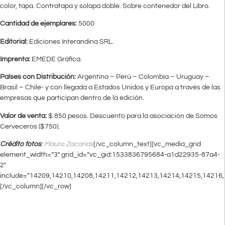
color, tapa. Contratapa y solapa doble. Sobre contenedor del Libro.
Cantidad de ejemplares:
5000
Editorial:
Ediciones Interandina SRL.
Imprenta:
EMEDE Gráfica.
Países con Distribución:
Argentina – Perú – Colombia – Uruguay –
Brasil – Chile- y con llegada a Estados Unidos y Europa a través de las
empresas que participan dentro de la edición.
Valor de venta:
$ 850 pesos. Descuento para la asociación de Somos
Cerveceros ($750).
Crédito fotos
:
Mauro Zacarías
[/vc_column_text][vc_media_grid
element_width=”3″ grid_id=”vc_gid:1533836795684-a1d22935-87a4-
2″
include=”14209,14210,14208,14211,14212,14213,14214,14215,14216,
[/vc_column][/vc_row]