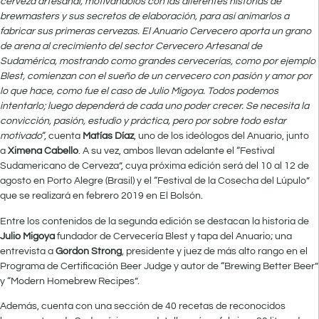
cerveza artesanal, motivándolos con las diferentes historias de
brewmasters y sus secretos de elaboración, para así animarlos a
fabricar sus primeras cervezas. El
Anuario Cervecero aporta un grano
de arena al crecimiento del sector Cervecero Artesanal de
Sudamérica, mostrando como grandes cervecerías, como por ejemplo
Blest, comienzan con el sueño de un cervecero con pasión y amor por
lo que hace, como fue el caso de Julio Migoya. Todos podemos
intentarlo; luego dependerá de cada uno poder crecer. Se necesita la
convicción, pasión, estudio y práctica, pero por sobre todo estar
motivado
“, cuenta
Matías Díaz
, uno de los ideólogos del Anuario, junto
a
Ximena Cabello
. A su vez, ambos llevan adelante el “Festival
Sudamericano de Cerveza”, cuya próxima edición será del 10 al 12 de
agosto en Porto Alegre (Brasil) y el “Festival de la Cosecha del Lúpulo”
que se realizará en febrero 2019 en El Bolsón.
Entre los contenidos de la segunda edición se destacan la historia de
Julio Migoya
fundador de Cervecería Blest y tapa del Anuario; una
entrevista a
Gordon Strong
, presidente y juez de más alto rango en el
Programa de Certificación Beer Judge y autor de “Brewing Better Beer”
y “Modern Homebrew Recipes”.
Además, cuenta con una sección de 40 recetas de reconocidos