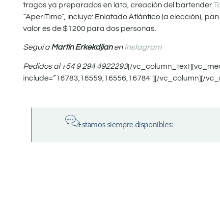
tragos ya preparados en lata, creación del bartender
T
“AperiTime”, incluye: Enlatado Atlántico (a elección),
valor es de $1200 para dos personas.
Seguí a
Martín Erkekdjian
en
Instagram
Pedidos al +54 9 294 4922293
[/vc_column_text][vc_me
include=”16783,16559,16556,16784″][/vc_column][/vc_
Estamos siempre disponibles: