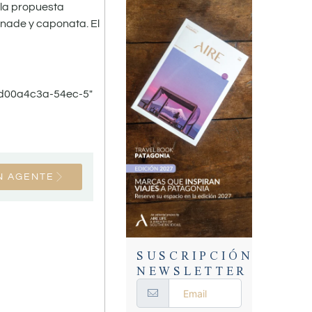
 la propuesta
enade y caponata. El
-d00a4c3a-54ec-5″
N AGENTE
SUSCRIPCIÓN
NEWSLETTER