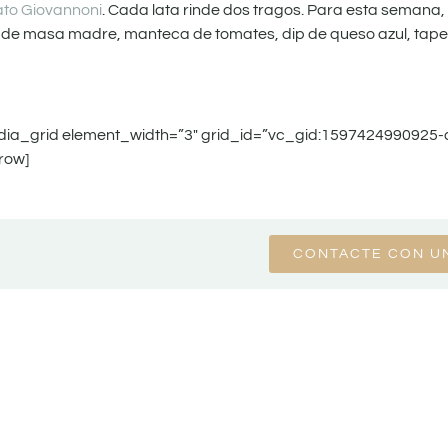
ato Giovannoni
. Cada lata rinde dos tragos. Para esta semana,
 pan de masa madre, manteca de tomates, dip de queso azul, tap
dia_grid element_width=”3″ grid_id=”vc_gid:1597424990925
row]
CONTACTE CON U