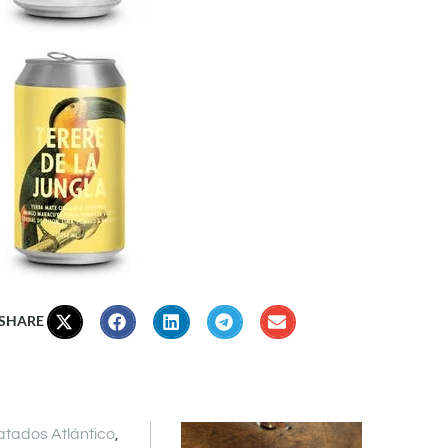
 SHARE
atados Atlántico
,