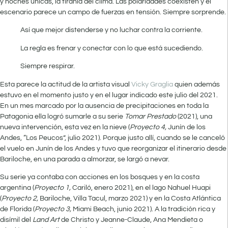
y noches únicas, la tiranía del clima. Las polaridades coexisten y el
escenario parece un campo de fuerzas en tensión. Siempre sorprende.
Así que mejor distenderse y no luchar contra la corriente.
La regla es frenar y conectar con lo que está sucediendo.
Siempre respirar.
Esta parece la actitud de la artista visual
Vicky Graglia
quien además
estuvo en el momento justo y en el lugar indicado este julio del 2021.
En un mes marcado por la ausencia de precipitaciones en toda la
Patagonia ella logró sumarle a su serie
Tomar Prestado
(2021), una
nueva intervención, esta vez en la nieve (
Proyecto 4,
Junín de los
Andes, “Los Peucos”, julio 2021). Porque justo allí, cuando se le canceló
el vuelo en Junín de los Andes y tuvo que reorganizar el itinerario desde
Bariloche, en una parada a almorzar, se largó a nevar.
Su serie ya contaba con acciones en los bosques y en la costa
argentina (
Proyecto 1,
Cariló, enero 2021), en el lago Nahuel Huapi
(
Proyecto 2,
Bariloche, Villa Tacul, marzo 2021) y en la Costa Atlántica
de Florida (
Proyecto 3,
Miami Beach, junio 2021). A la tradición rica y
disímil del
Land Art
de Christo y Jeanne-Claude, Ana Mendieta o