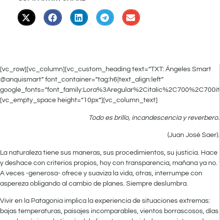
[vc_row][vc_column][vc_custom_heading text=”TXT: Ángeles Smart
@anquismart” font_container=”tag:h6|text_align:left”
google_fonts=”font_family:Lora%3Aregular%2Citalic%2C700%2C700it
[vc_empty_space height=”10px”][vc_column_text]
Todo es brillo, incandescencia y reverbero.
(Juan José Saer).
La naturaleza tiene sus maneras, sus procedimientos, su justicia. Hace
y deshace con criterios propios, hoy con transparencia, mañana ya no.
A veces -generosa- ofrece y suaviza la vida, otras, interrumpe con
aspereza obligando al cambio de planes. Siempre deslumbra.
Vivir en la Patagonia implica la experiencia de situaciones extremas:
bajas temperaturas, paisajes incomparables, vientos borrascosos, días