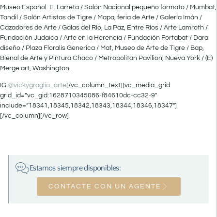
Museo Español E. Larreta / Salón Nacional pequeño formato / Mumbat,
Tandil / Salón Artistas de Tigre / Mapa, feria de Arte / Galería Imán /
Cazadores de Arte / Galas del Río, La Paz, Entre Ríos / Arte Lamroth /
Fundación Judaica / Arte en la Herencia / Fundación Fortabat / Dara
diseño / Plaza Floralis Generica / Mat, Museo de Arte de Tigre / Bap,
Bienal de Arte y Pintura Chaco / Metropolitan Pavilion, Nueva York / (E)
Merge art, Washington.
IG
@vickygraglia_arte
[/vc_column_text][vc_media_grid
grid_id=”vc_gid:1628710345086-f84610dc-cc32-9″
include=”18341,18345,18342,18343,18344,18346,18347″]
[/vc_column][/vc_row]
Estamos siempre disponibles:
CONTACTE CON UN AGENTE