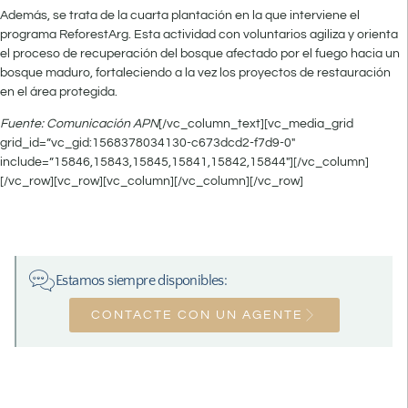
Además, se trata de la cuarta plantación en la que interviene el
programa ReforestArg. Esta actividad con voluntarios agiliza y orienta
el proceso de recuperación del bosque afectado por el fuego hacia un
bosque maduro, fortaleciendo a la vez los proyectos de restauración
en el área protegida.
Fuente: Comunicación APN
[/vc_column_text][vc_media_grid
grid_id=”vc_gid:1568378034130-c673dcd2-f7d9-0″
include=”15846,15843,15845,15841,15842,15844″][/vc_column]
[/vc_row][vc_row][vc_column][/vc_column][/vc_row]
Estamos siempre disponibles:
CONTACTE CON UN AGENTE