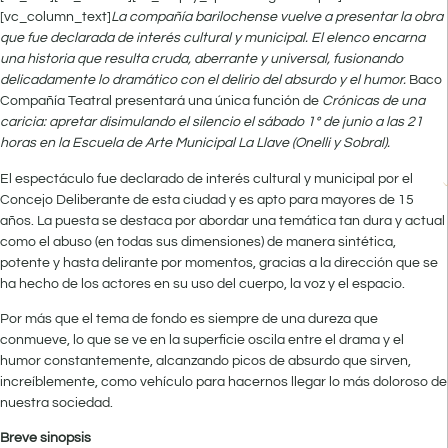
[vc_column_text]
La compañía barilochense vuelve a presentar la obra
que fue declarada de interés cultural y municipal. El elenco encarna
una historia que resulta cruda, aberrante y universal, fusionando
delicadamente lo dramático con el delirio del absurdo y el humor.
Baco
Compañía Teatral presentará una única función de
Crónicas de una
caricia: apretar disimulando el silencio
el sábado 1º de junio a las 21
horas en la Escuela de Arte Municipal La Llave (Onelli y Sobral).
El espectáculo fue declarado de interés cultural y municipal por el
Concejo Deliberante de esta ciudad y es apto para mayores de 15
años. La puesta se destaca por abordar una temática tan dura y actual
como el abuso (en todas sus dimensiones) de manera sintética,
potente y hasta delirante por momentos, gracias a la dirección que se
ha hecho de los actores en su uso del cuerpo, la voz y el espacio.
Por más que el tema de fondo es siempre de una dureza que
conmueve, lo que se ve en la superficie oscila entre el drama y el
humor constantemente, alcanzando picos de absurdo que sirven,
increíblemente, como vehículo para hacernos llegar lo más doloroso de
nuestra sociedad.
Breve sinopsis