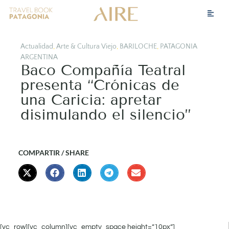
Actualidad
,
Arte & Cultura Viejo
,
BARILOCHE
,
PATAGONIA
ARGENTINA
Baco Compañía Teatral
presenta “Crónicas de
una Caricia: apretar
disimulando el silencio”
COMPARTIR / SHARE
[vc_row][vc_column][vc_empty_space height=”10px”]