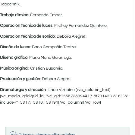
Tabachnik.
Trabajo rítmico
: Fernando Emner.
Operación técnica de luces
: Michay Fernández Quintero.
Operación técnica de sonido
: Débora Alegret.
Diseño de luces
: Baco Compañía Teatral.
Diseño gráfico:
María María Galarraga.
Música original
: Cristian Busamia.
Producción y gestión
: Débora Alegret.
Dramaturgia y dirección
: Lihue Vizcaíno.[/vc_column_text]
[vc_media_grid grid_id=”vc_gid:1558728094417-8f731433-8161-8″
include=”15317,15318,15319″][/vc_column][/vc_row]
Estamos siempre disponibles: