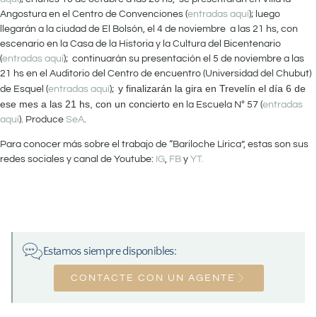
Angostura en el Centro de Convenciones (
entradas aquí
); luego
llegarán a la ciudad de El Bolsón, el 4 de noviembre a las 21 hs, con
escenario en la Casa de la Historia y la Cultura del Bicentenario
(
entradas aquí
); continuarán su presentación el 5 de noviembre a las
21 hs en el Auditorio del Centro de encuentro (Universidad del Chubut)
y finalizarán la gira en Trevelín el día 6 de
de Esquel (
entradas aquí
);
ese mes a las 21 hs, con un concierto en
la Escuela Nº 57 (
entradas
aquí
). Produce
SeA
.
Para conocer más sobre el trabajo de “Bariloche Lírica”, estas son sus
redes sociales y canal de Youtube:
IG
,
FB
y
YT.
Estamos siempre disponibles:
CONTACTE CON UN AGENTE