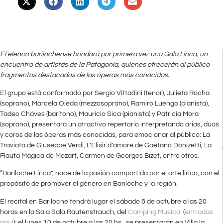
El elenco barilochense brindará por primera vez una Gala Lírica, un
encuentro de artistas de la Patagonia, quienes ofrecerán al público
fragmentos destacados de las óperas más conocidas.
El grupo está conformado por Sergio Vittadini (tenor), Julieta Rocha
(soprano), Marcela Ojeda (mezzosoprano), Ramiro Luengo (pianista),
Tadeo Cháves (barítono), Mauricio Sica (pianista) y Patricia Mora
(soprano), presentará un atractivo repertorio interpretando arias, dúos
y coros de las óperas más conocidas, para emocionar al público: La
Traviata de Giuseppe Verdi, L’Elisir d’amore de Gaetano Donizetti, La
Flauta Mágica de Mozart, Carmen de Georges Bizet, entre otros.
“Bariloche Lírica”, nace de la pasión compartida por el arte lírico, con el
propósito de promover el género en Bariloche y la región.
El recital en Bariloche tendrá lugar el sábado 8 de octubre a las 20
horas en la Sala Sala Rautenstrauch, del
Camping Musical
(
entradas
aquí
); el lunes 10 de octubre a las 20 hs, se presentarán en Villa la